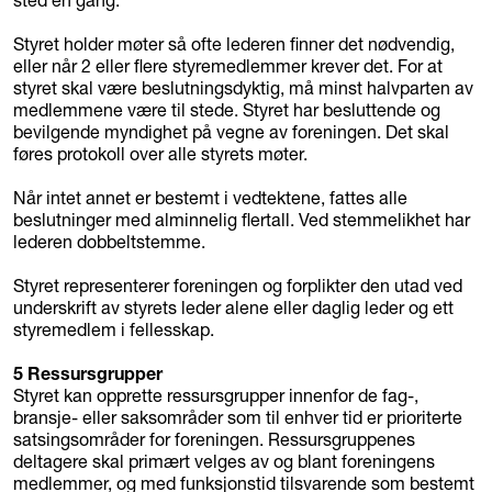
sted en gang.
Styret holder møter så ofte lederen finner det nødvendig,
eller når 2 eller flere styremedlemmer krever det. For at
styret skal være beslutningsdyktig, må minst halvparten av
medlemmene være til stede. Styret har besluttende og
bevilgende myndighet på vegne av foreningen. Det skal
føres protokoll over alle styrets møter.
Når intet annet er bestemt i vedtektene, fattes alle
beslutninger med alminnelig flertall. Ved stemmelikhet har
lederen dobbeltstemme.
Styret representerer foreningen og forplikter den utad ved
underskrift av styrets leder alene eller daglig leder og ett
styremedlem i fellesskap.
5 Ressursgrupper
Styret kan opprette ressursgrupper innenfor de fag-,
bransje- eller saksområder som til enhver tid er prioriterte
satsingsområder for foreningen. Ressursgruppenes
deltagere skal primært velges av og blant foreningens
medlemmer, og med funksjonstid tilsvarende som bestemt