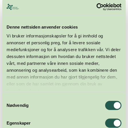
og begrunnet og skal sendes foreningens medlemmer
minst 1 måned før innkalling til første ordinære
generalforsamling hvor forslaget skal behandles. Endelig
avgjørelse treffes på etterfølgende ekstraordinære
generalforsamling som innkalles med minimum 1 måneds
Denne nettsiden anvender cookies
varsel.
Vi bruker informasjonskapsler for å gi innhold og
Forslag om å inngå fusjon eller lignende med annen
annonser et personlig preg, for å levere sosiale
næringsorganisasjon med tilsvarende formål behandles
mediefunksjoner og for å analysere trafikken vår. Vi deler
etter reglene i denne bestemmelse og i § 12. For gyldig
dessuten informasjon om hvordan du bruker nettstedet
vedtak kreves minst 2/3 flertall av de avgitte stemmer i
hver av de to påfølgende generalforsamlinger.
vårt, med partnerne våre innen sosiale medier,
annonsering og analysearbeid, som kan kombinere den
Overtagelse av andre foreninger som driver sin virksomhet
med annen informasjon du har gjort tilgjengelig for dem,
innenfor formålsparagrafen i disse vedtekter, men som ikke
eller som de har samlet inn gjennom din bruk av
medfører vedtektsendringer, kan vedtas av Styret.
tjenestene deres.
12 Foreningens midler ved oppløsning
Samtykkevalg
Dersom det ved foreningens oppløsning skulle foreligge
Nødvendig
formue, skal Generalforsamlingen treffe beslutning om
anvendelse av denne til andre foreninger, institusjoner eller
tiltak som samsvarer med foreningens formål.
Egenskaper