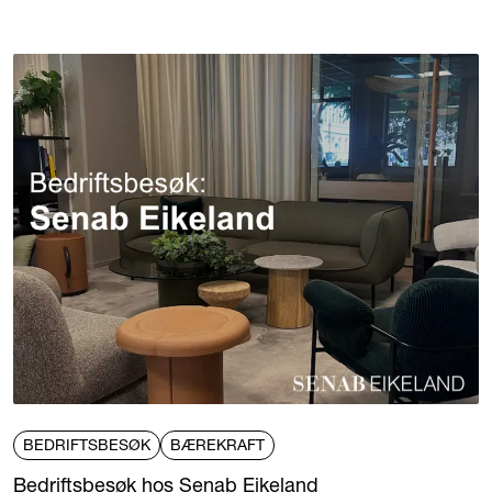
BEDRIFTSBESØK
BÆREKRAFT
Bedriftsbesøk hos Senab Eikeland