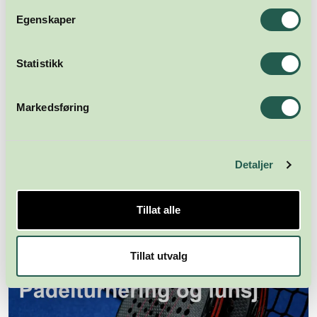
Egenskaper
AI
Statistikk
AI-skiftet - Techpoint 2026
Onsdag 16. september
Markedsføring
08:00 - 17:00
Kunstsilo, Kilden og Knuden
Detaljer
Tillat alle
Tillat utvalg