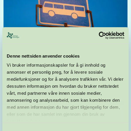
Denne nettsiden anvender cookies
Vi bruker informasjonskapsler for å gi innhold og
annonser et personlig preg, for å levere sosiale
mediefunksjoner og for å analysere trafikken vår. Vi deler
HØRINGSUTTALELSER OG BREV
10.10.2025
dessuten informasjon om hvordan du bruker nettstedet
vårt, med partnerne våre innen sosiale medier,
Støtter bussgate – ber om bylivsfokus og dialog
annonsering og analysearbeid, som kan kombinere den
med næringslivet
med annen informasjon du har gjort tilgjengelig for dem,
Næringsforeningen støtter ny bussgate i
eller som de har samlet inn gjennom din bruk av
Dronningensgate, men understreker behovet for tett
tjenestene deres.
dialog med næringslivet og en utforming som
ivaretar byliv og attraktivitet.
Samtykkevalg