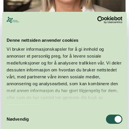
Denne nettsiden anvender cookies
Vi bruker informasjonskapsler for å gi innhold og
annonser et personlig preg, for å levere sosiale
mediefunksjoner og for å analysere trafikken vår. Vi deler
dessuten informasjon om hvordan du bruker nettstedet
vårt, med partnerne våre innen sosiale medier,
annonsering og analysearbeid, som kan kombinere den
med annen informasjon du har gjort tilgjengelig for dem,
Anne Marit Thomassen
eller som de har samlet inn gjennom din bruk av
Økonomi- og administrasjonsansansvarlig
tjenestene deres.
Send en e-post
Samtykkevalg
48997734
Nødvendig