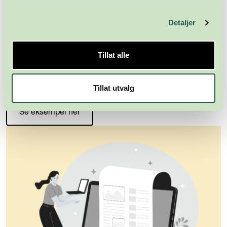
Detaljer
SPENN
Tillat alle
SPENN er næringslivsjournalistikk med dybde – siden
2004. Nå digitalt, og med en tematisk kontekst som gir deg
naturlig relevans og troverdighet.
Tillat utvalg
Se eksempel her