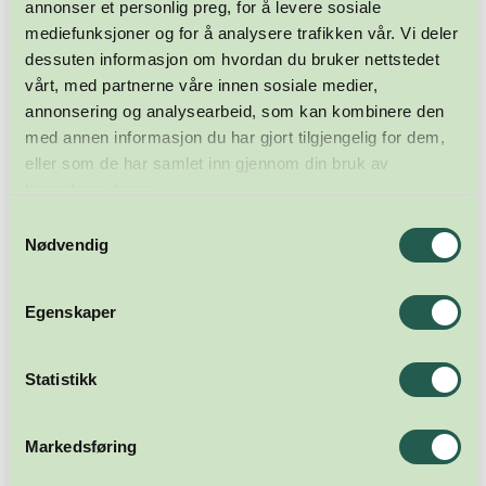
annonser et personlig preg, for å levere sosiale
mediefunksjoner og for å analysere trafikken vår. Vi deler
dessuten informasjon om hvordan du bruker nettstedet
vårt, med partnerne våre innen sosiale medier,
Format på nyhetsbrevannonsen
annonsering og analysearbeid, som kan kombinere den
med annen informasjon du har gjort tilgjengelig for dem,
eller som de har samlet inn gjennom din bruk av
tjenestene deres.
Annonsen i nyhetsbrevet må være 550
Samtykkevalg
x 290 px i enten png eller gif. Send
Nødvendig
også med link til ønsket landingsside.
Din annonse rullerer ikke med andre
Egenskaper
annonser.
Statistikk
Markedsføring