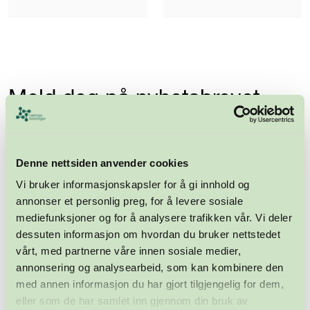
Meld deg på nyhetsbrevet
Abonner
Denne nettsiden anvender cookies
Vi bruker informasjonskapsler for å gi innhold og
annonser et personlig preg, for å levere sosiale
mediefunksjoner og for å analysere trafikken vår. Vi deler
dessuten informasjon om hvordan du bruker nettstedet
vårt, med partnerne våre innen sosiale medier,
annonsering og analysearbeid, som kan kombinere den
med annen informasjon du har gjort tilgjengelig for dem,
Næringsforeningen i
eller som de har samlet inn gjennom din bruk av