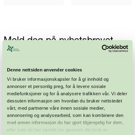
Meld deg på nyhetsbrevet
Abonner
Denne nettsiden anvender cookies
Vi bruker informasjonskapsler for å gi innhold og
annonser et personlig preg, for å levere sosiale
mediefunksjoner og for å analysere trafikken vår. Vi deler
dessuten informasjon om hvordan du bruker nettstedet
vårt, med partnerne våre innen sosiale medier,
annonsering og analysearbeid, som kan kombinere den
med annen informasjon du har gjort tilgjengelig for dem,
Næringsforeningen i
eller som de har samlet inn gjennom din bruk av