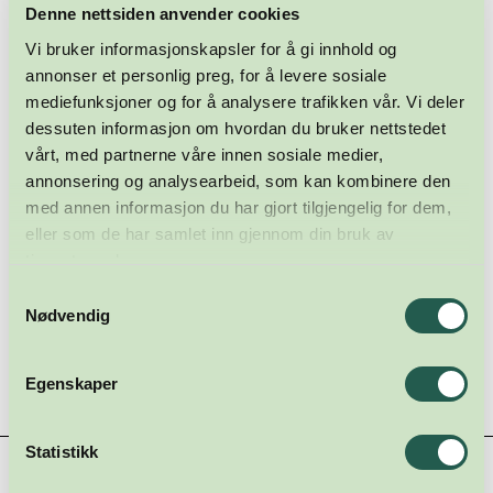
Liv Eva Kirkesæther
Denne nettsiden anvender cookies
Nei, nei, NEI! Jeg stoppet meg selv, klok av skade. For det
Vi bruker informasjonskapsler for å gi innhold og
er med rydding som med trening: Den beste ryddingen er
annonser et personlig preg, for å levere sosiale
den det faktisk blir noe av.
mediefunksjoner og for å analysere trafikken vår. Vi deler
dessuten informasjon om hvordan du bruker nettstedet
I fjorten dager har jeg testet en ny regel, og den er enkel:
vårt, med partnerne våre innen sosiale medier,
Gjør én drittoppgave. Hver dag. Maks 15 minutter.
annonsering og analysearbeid, som kan kombinere den
med annen informasjon du har gjort tilgjengelig for dem,
Effekten er overraskende stor. I stedet for å føle seg som et
menneske som ikke fullfører, blir man over natta en som
eller som de har samlet inn gjennom din bruk av
behersker tilsynelatende alle umulige oppgaver.
tjenestene deres.
Samtykkevalg
Skuff med løse terninger, venninnas allergipiller, bingopenn
Nødvendig
og bandasje: Null problem. Effekt: Supermenneske.
Men skiene? De er fortsatt vekk. Enn så lenge.
Egenskaper
Statistikk
Hovedsamarbeidspartnere