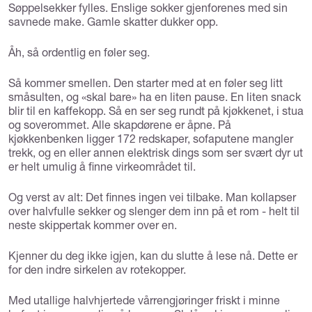
Søppelsekker fylles. Enslige sokker gjenforenes med sin
savnede make. Gamle skatter dukker opp.
Åh, så ordentlig en føler seg.
Så kommer smellen. Den starter med at en føler seg litt
småsulten, og «skal bare» ha en liten pause. En liten snack
blir til en kaffekopp. Så en ser seg rundt på kjøkkenet, i stua
og soverommet. Alle skapdørene er åpne. På
kjøkkenbenken ligger 172 redskaper, sofaputene mangler
trekk, og en eller annen elektrisk dings som ser svært dyr ut
er helt umulig å finne virkeområdet til.
Og verst av alt: Det finnes ingen vei tilbake. Man kollapser
over halvfulle sekker og slenger dem inn på et rom - helt til
neste skippertak kommer over en.
Kjenner du deg ikke igjen, kan du slutte å lese nå. Dette er
for den indre sirkelen av rotekopper.
Med utallige halvhjertede vårrengjøringer friskt i minne