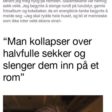
befant jeg meg nylig på hemsen. Slalåmskiene var nemlig
søkk vekk. Jeg begynte å slenge rundt på turutstyr, gamle
fotoalbum og kokebøker, da en energikick-tanke begynte å
melde seg: «Jeg skal rydde hele huset, og bli et menneske
som ikke roter vekk skiene sine!»
“Man kollapser over
halvfulle sekker og
slenger dem inn på et
rom”