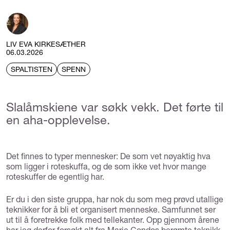
LIV EVA KIRKESÆTHER
06.03.2026
SPALTISTEN
SPENN
Slalåmskiene var søkk vekk. Det førte til
en aha-opplevelse.
Det finnes to typer mennesker: De som vet nøyaktig hva
som ligger i roteskuffa, og de som ikke vet hvor mange
roteskuffer de egentlig har.
Er du i den siste gruppa, har nok du som meg prøvd utallige
teknikker for å bli et organisert menneske. Samfunnet ser
ut til å foretrekke folk med tellekanter. Opp gjennom årene
har jeg derfor forsøkt alt fra Marie Condos berømte teknikk