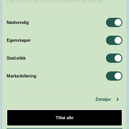
eller som de har samlet inn gjennom din bruk av
Hovedsamarbeidspartnere
tjenestene deres.
Samtykkevalg
Nødvendig
Egenskaper
Statistikk
Markedsføring
Detaljer
Tillat alle