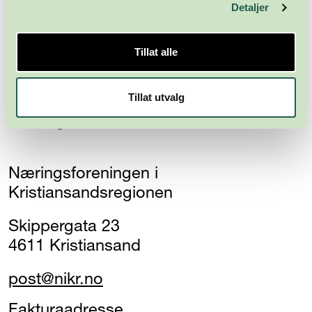
Abonner
Detaljer
Tillat alle
Tillat utvalg
Næringsforeningen i
Kristiansandsregionen
Skippergata 23
4611 Kristiansand
post@nikr.no
Fakturaadresse