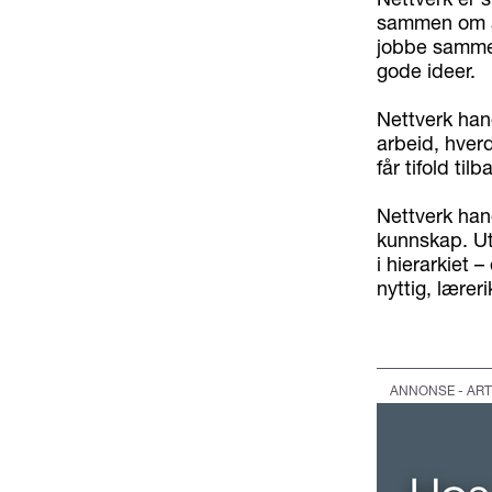
sammen om å 
jobbe sammen
gode ideer.
Nettverk hand
arbeid, hver
får tifold tilb
Nettverk han
kunnskap. Ut
i hierarkiet 
nyttig, lærer
ANNONSE - ART