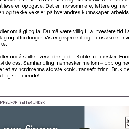
løse en oppgave. Det er morsommere, lettere og mer e
 og trekke veksler på hverandres kunnskaper, arbeids
ler om å gi og ta. Du må være villig til å investere tid i
dag og utfordringer. Vis engasjement og entusiasme. Inv
ake.
dler om å spille hverandre gode. Koble mennesker. For
vikle oss. Samhandling mennesker mellom – opp og ned
– er et av nordmenns største konkurransefortrinn. Bruk de
ikt og spennende!
IKKEL FORTSETTER UNDER