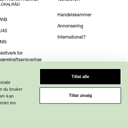
LOKALRÅD
Handelskammer
WiB
Annonsering
U40
International?
INN
Nettverk for
bærekraftsansvarlige
Tillat alle
osiale
n du bruker
Tillat utvalg
som kan
mlet inn