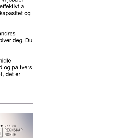
ffektivt å
kapasitet og
 andres
olver deg. Du
midle
 og på tvers
t, det er