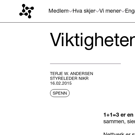
Medlem
Hva skjer
Vi mener
Eng
Viktighete
TERJE W. ANDERSEN
STYRELEDER NIKR
16.02.2015
SPENN
1+1=3 er en
sammen, sier
Nettverk er s