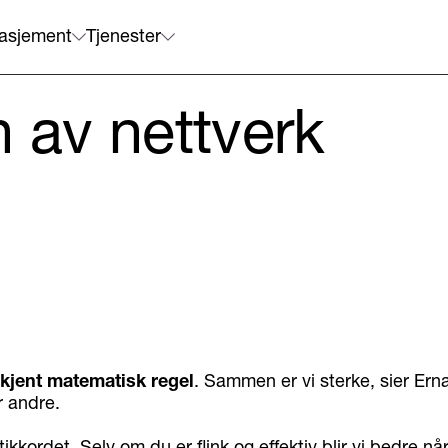
asjement
Tjenester
n av nettverk
 kjent matematisk regel
. Sammen er vi sterke, sier Erna
 andre.
tikkordet. Selv om du er flink og effektiv blir vi bedre når