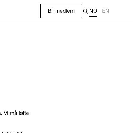
Bli medlem
NO
EN
. Vi må løfte
 vi jobber