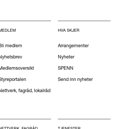
MEDLEM
HVA SKJER
Bli medlem
Arrangementer
Nyhetsbrev
Nyheter
Medlemsoversikt
SPENN
Styreportalen
Send inn nyheter
Nettverk, fagråd, lokalråd
NETTVERK, FAGRÅD,
TJENESTER