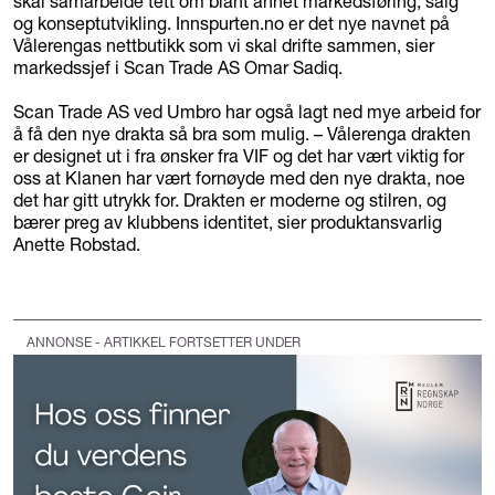
skal samarbeide tett om blant annet markedsføring, salg
og konseptutvikling. Innspurten.no er det nye navnet på
Vålerengas nettbutikk som vi skal drifte sammen, sier
markedssjef i Scan Trade AS Omar Sadiq.
Scan Trade AS ved Umbro har også lagt ned mye arbeid for
å få den nye drakta så bra som mulig. – Vålerenga drakten
er designet ut i fra ønsker fra VIF og det har vært viktig for
oss at Klanen har vært fornøyde med den nye drakta, noe
det har gitt utrykk for. Drakten er moderne og stilren, og
bærer preg av klubbens identitet, sier produktansvarlig
Anette Robstad.
ANNONSE - ARTIKKEL FORTSETTER UNDER