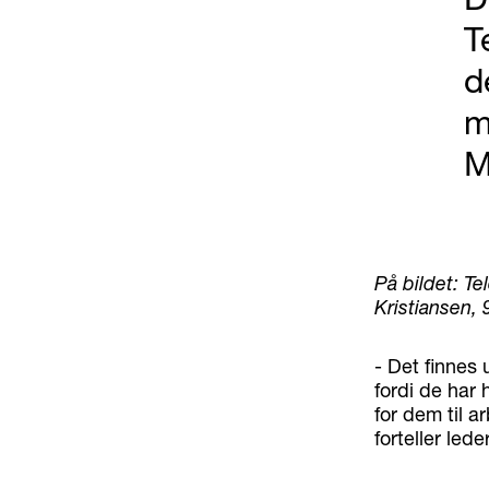
T
d
m
M
På bildet: Te
Kristiansen, 
- Det finnes 
fordi de har 
for dem til a
forteller led