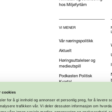
hos Miljøfyrtårn
VI MENER
Vår næringspolitikk
Aktuelt
Høringsuttalelser og
medieutspill
Podkasten Politisk
Kvartal
Kom med dine innspill
r cookies
er for å gi innhold og annonser et personlig preg, for å levere s
nalysere trafikken vår. Vi deler dessuten informasjon om hvorda
nerne våre innen sosiale medier, annonsering og analysearbeid, 