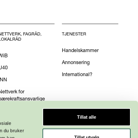
NETTVERK, FAGRÅD,
TJENESTER
LOKALRÅD
Handelskammer
WiB
Annonsering
U40
International?
INN
Nettverk for
bærekraftsansvarlige
Tillat alle
osiale
n du bruker
Tillat utvalg
som kan