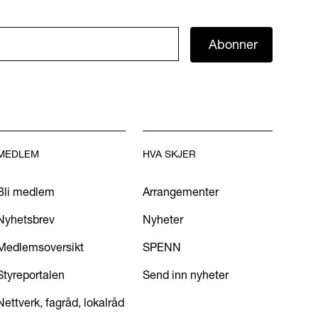
Abonner
MEDLEM
HVA SKJER
Bli medlem
Arrangementer
Nyhetsbrev
Nyheter
Medlemsoversikt
SPENN
Styreportalen
Send inn nyheter
Nettverk, fagråd, lokalråd