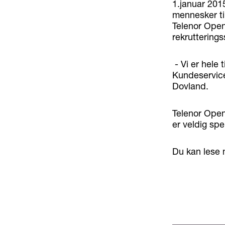
1.januar 201
mennesker til
Telenor Open
rekrutterings
- Vi er hele 
Kundeservice
Dovland.
Telenor Open
er veldig sp
Du kan lese