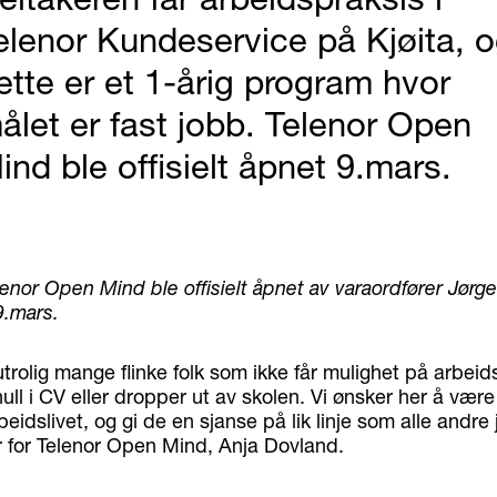
elenor Kundeservice på Kjøita, 
ette er et 1-årig program hvor
ålet er fast jobb. Telenor Open
ind ble offisielt åpnet 9.mars.
lenor Open Mind ble offisielt åpnet av varaordfører Jørg
9.mars.
utrolig mange flinke folk som ikke får mulighet på arbe
hull i CV eller dropper ut av skolen. Vi ønsker her å vær
rbeidslivet, og gi de en sjanse på lik linje som alle andr
er for Telenor Open Mind, Anja Dovland.