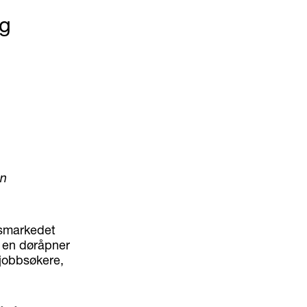
og
en
idsmarkedet
e en døråpner
e jobbsøkere,