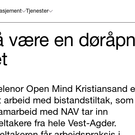
asjement
Tjenester
å være en døråpne
t
elenor Open Mind Kristiansand e
t arbeid med bistandstiltak, som 
amarbeid med NAV tar inn
eltakere fra hele Vest-Agder.
eltakeren får arbeidspraksis i