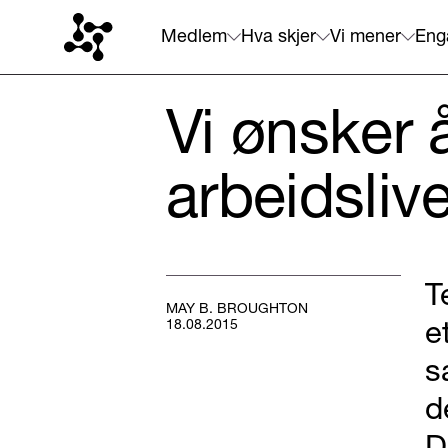
Medlem
Hva skjer
Vi mener
Eng
Vi ønsker 
arbeidslive
T
MAY B. BROUGHTON
e
18.08.2015
s
d
D