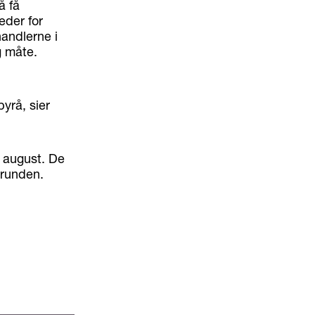
å få
eder for
andlerne i
ig måte.
yrå, sier
 august. De
 runden.