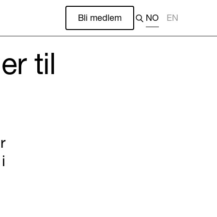
Bli medlem
NO
EN
r til
r
i