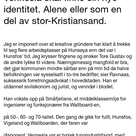
identitet. Alene eller som en
del av stor-Kristiansand.
Jeg er imponert over at kreative gründere har klart å trekke
til seg flere arbeidsplasser på Hunsøya enn det var i
Hunsfos’ tid. Jeg krysser fingrene og ønsker Tore Gustav og
de andre lykke til videre. Næringsmessig mangfold er bra,
det gjør kommunen mindre sårbar enn på min tid da halve
befolkningen var sysselsatt i to–tre bedrifter, sier Ravnaas,
suksessrik forretningsadvokat i hovedstaden. Han er
utdannet siviløkonom og jurist, og venndøl i blodet.
Han vokste opp på Småfjellane, et middelklassemiljø for
ingeniører og funksjonærer fra Wallboard-en,
på 50-, 60- og 70-tallet. Den gang de gikk for fullt, Hunsfos,
Vigeland og Wallboarden, der faren var
disponent. Vennesla var ei typisk tungindustribygd, med