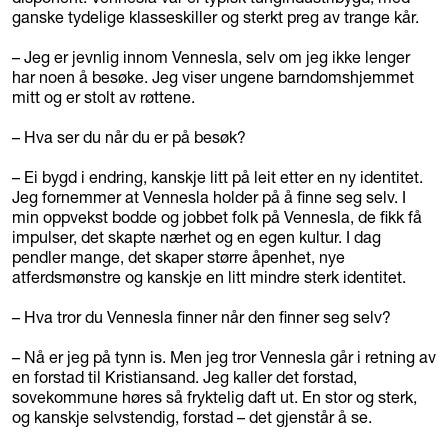
ganske tydelige klasseskiller og sterkt preg av trange kår.
– Jeg er jevnlig innom Vennesla, selv om jeg ikke lenger
har noen å besøke. Jeg viser ungene barndomshjemmet
mitt og er stolt av røttene.
– Hva ser du når du er på besøk?
– Ei bygd i endring, kanskje litt på leit etter en ny identitet.
Jeg fornemmer at Vennesla holder på å finne seg selv. I
min oppvekst bodde og jobbet folk på Vennesla, de fikk få
impulser, det skapte nærhet og en egen kultur. I dag
pendler mange, det skaper større åpenhet, nye
atferdsmønstre og kanskje en litt mindre sterk identitet.
– Hva tror du Vennesla finner når den finner seg selv?
– Nå er jeg på tynn is. Men jeg tror Vennesla går i retning av
en forstad til Kristiansand. Jeg kaller det forstad,
sovekommune høres så fryktelig daft ut. En stor og sterk,
og kanskje selvstendig, forstad – det gjenstår å se.