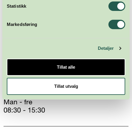
Statistikk
Markedsføring
Næringsforeningen i
Kristiansandsregionen
Detaljer
Skippergata 23
4611 Kristiansand
Tillat alle
post@nikr.no
Tillat utvalg
Fakturaadresse
Man - fre
08:30 - 15:30