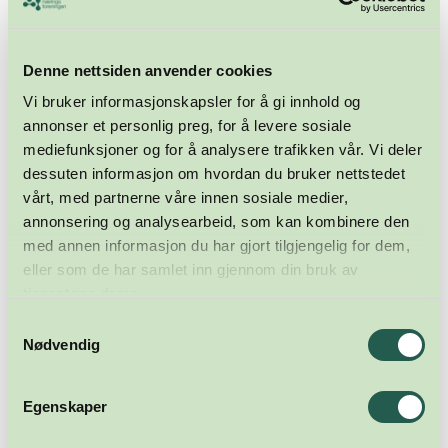
Denne nettsiden anvender cookies
Vi bruker informasjonskapsler for å gi innhold og
annonser et personlig preg, for å levere sosiale
mediefunksjoner og for å analysere trafikken vår. Vi deler
dessuten informasjon om hvordan du bruker nettstedet
vårt, med partnerne våre innen sosiale medier,
annonsering og analysearbeid, som kan kombinere den
med annen informasjon du har gjort tilgjengelig for dem,
Meld deg på nyhetsbrevet
eller som de har samlet inn gjennom din bruk av
tjenestene deres.
Abonner
Samtykkevalg
Nødvendig
Egenskaper