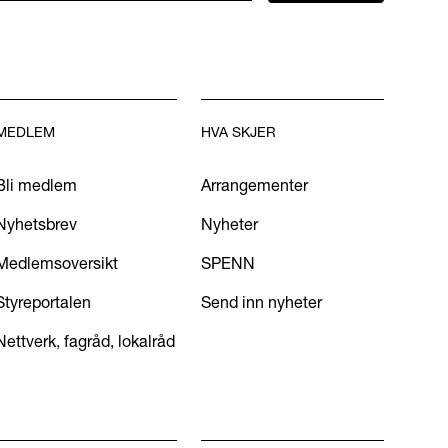
MEDLEM
HVA SKJER
Bli medlem
Arrangementer
Nyhetsbrev
Nyheter
Medlemsoversikt
SPENN
Styreportalen
Send inn nyheter
Nettverk, fagråd, lokalråd