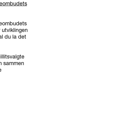
neombudets
rneombudets
 utviklingen
l du la det
litsvalgte
gen sammen
e