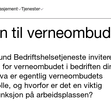
asjement
Tjenester
 til verneombud
und Bedriftshelsetjeneste inviter
il for verneombudet i bedriften di
va er egentlig verneombudets
olle, og hvorfor er det en viktig
unksjon på arbeidsplassen?