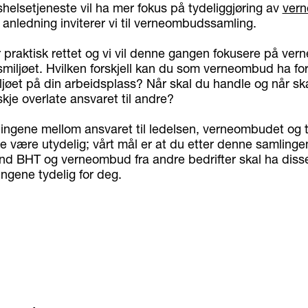
helsetjeneste vil ha mer fokus på tydeliggjøring av
ver
 anledning inviterer vi til verneombudssamling.
 praktisk rettet og vi vil denne gangen fokusere på ve
dsmiljøet. Hvilken forskjell kan du som verneombud ha for
jøet på din arbeidsplass? Når skal du handle og når ska
kje overlate ansvaret til andre?
ngene mellom ansvaret til ledelsen, verneombudet og til
e være utydelig; vårt mål er at du etter denne samlin
nd BHT og verneombud fra andre bedrifter skal ha diss
ngene tydelig for deg.