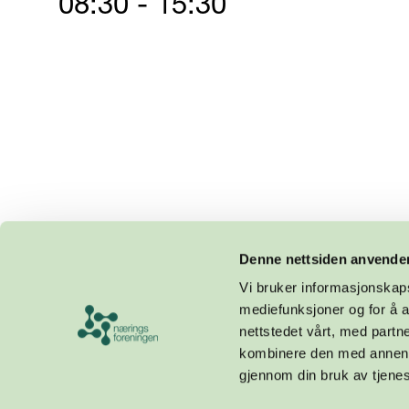
08:30 - 15:30
Denne nettsiden anvende
Vi bruker informasjonskapsl
mediefunksjoner og for å a
nettstedet vårt, med part
kombinere den med annen in
gjennom din bruk av tjene
Design og utvikling av