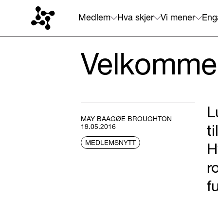
Medlem
Hva skjer
Vi mener
Eng
Velkommen
L
MAY BAAGØE BROUGHTON
t
19.05.2016
MEDLEMSNYTT
H
r
f