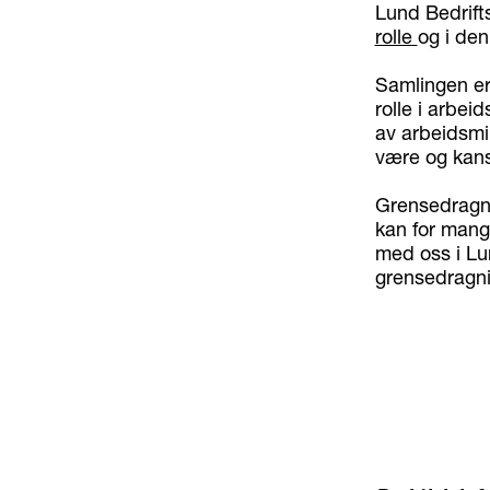
Lund Bedrifts
rolle
og i den
Samlingen er
rolle i arbei
av arbeidsmil
være og kans
Grensedragni
kan for mang
med oss i Lu
grensedragni