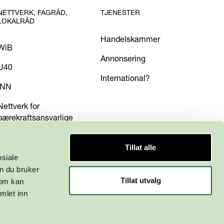
NETTVERK, FAGRÅD,
TJENESTER
LOKALRÅD
Handelskammer
WiB
Annonsering
U40
International?
INN
Nettverk for
bærekraftsansvarlige
Tillat alle
osiale
n du bruker
Tillat utvalg
som kan
mlet inn