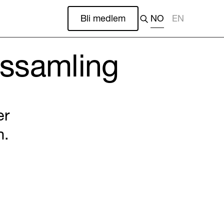
Bli medlem
NO
EN
ssamling
er
n.