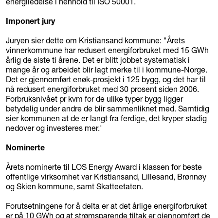
energiledelse i henhold til ISO 50001.
Imponert jury
Juryen sier dette om Kristiansand kommune: "Årets
vinnerkommune har redusert energiforbruket med 15 GWh
årlig de siste ti årene. Det er blitt jobbet systematisk i
mange år og arbeidet blir lagt merke til i kommune-Norge.
Det er gjennomført enøk-prosjekt i 125 bygg, og det har til
nå redusert energiforbruket med 30 prosent siden 2006.
Forbruksnivået pr kvm for de ulike typer bygg ligger
betydelig under andre de blir sammenliknet med. Samtidig
sier kommunen at de er langt fra ferdige, det kryper stadig
nedover og investeres mer."
Nominerte
Årets nominerte til LOS Energy Award i klassen for beste
offentlige virksomhet var Kristiansand, Lillesand, Brønnøy
og Skien kommune, samt Skatteetaten.
Forutsetningene for å delta er at det årlige energiforbruket
er på 10 GWh og at strømsparende tiltak er gjennomført de