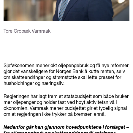
Tore Grobæk Vamraak
Sjeføkonomen mener økt oljepengebruk og få nye reformer
gjør det vanskeligere for Norges Bank å kutte renten, selv
om skatteendringer og strømstøtte skal lette presset for
husholdninger og næringsliv.
Regjeringen har lagt frem et statsbudsjett som både bruker
mer oljepenger og holder fast ved høyt aktivitetsnivå i
økonomien. Vamraak mener budsjettet gir et tydelig signal
om at regjeringen ikke trykker på bremsen ennå.
Nedenfor går han gjennom hovedpunktene i forslaget –
fra oljepengebruk og skatteendringer til satsinger,