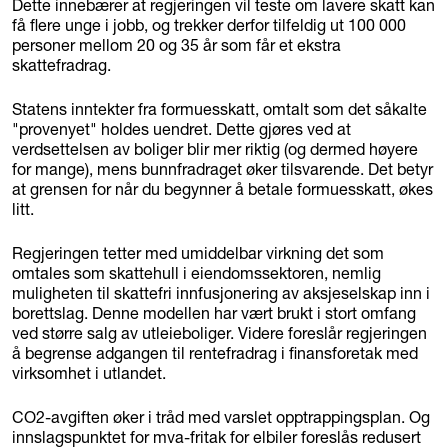
Dette innebærer at regjeringen vil teste om lavere skatt kan
få flere unge i jobb, og trekker derfor tilfeldig ut 100 000
personer mellom 20 og 35 år som får et ekstra
skattefradrag.
Statens inntekter fra formuesskatt, omtalt som det såkalte
"provenyet" holdes uendret. Dette gjøres ved at
verdsettelsen av boliger blir mer riktig (og dermed høyere
for mange), mens bunnfradraget øker tilsvarende. Det betyr
at grensen for når du begynner å betale formuesskatt, økes
litt.
Regjeringen tetter med umiddelbar virkning det som
omtales som skattehull i eiendomssektoren, nemlig
muligheten til skattefri innfusjonering av aksjeselskap inn i
borettslag. Denne modellen har vært brukt i stort omfang
ved større salg av utleieboliger. Videre foreslår regjeringen
å begrense adgangen til rentefradrag i finansforetak med
virksomhet i utlandet.
CO2-avgiften øker i tråd med varslet opptrappingsplan. Og
innslagspunktet for mva-fritak for elbiler foreslås redusert