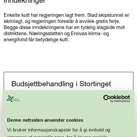
Inndekninger
Enkelte kutt har regjeringen lagt frem. Stad skipstunnel er
skrinlagt, og regjeringen foreslår å avvikle gratis ferje.
Begge disse inndekningene har en tydelig slagside mot
distriktene. Næringsstøtten og Enovas klima- og
energifond får betydelige kutt.
Budsjettbehandling i Stortinget
Nå er budsjettforslaget oversendt Stortinget, hvor
fem partier skal finne sammen til en enighet om et
budsjett som de alle kan stille seg bak.
Denne nettsiden anvender cookies
Samarbeidspartnerne har allerede gitt sine
Vi bruker informasjonskapsler for å gi innhold og
umiddelbare kommentarer i stortingssalen. SVs
ferske finanspolitiske talsperson Marthe Hammer