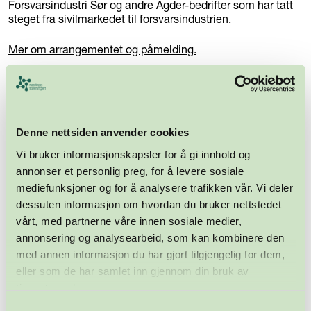
Forsvarsindustri Sør og andre Agder-bedrifter som har tatt
steget fra sivilmarkedet til forsvarsindustrien.
Mer om arrangementet og påmelding.
Denne nettsiden anvender cookies
Vi bruker informasjonskapsler for å gi innhold og
annonser et personlig preg, for å levere sosiale
mediefunksjoner og for å analysere trafikken vår. Vi deler
dessuten informasjon om hvordan du bruker nettstedet
vårt, med partnerne våre innen sosiale medier,
Hovedsamarbeidspartnere
annonsering og analysearbeid, som kan kombinere den
med annen informasjon du har gjort tilgjengelig for dem,
eller som de har samlet inn gjennom din bruk av
tjenestene deres.
Samtykkevalg