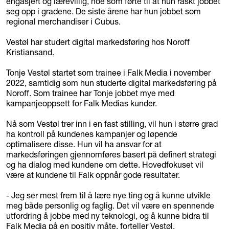
engasjert og lærevillig, noe som førte til at hun raskt jobbet
seg opp i gradene. De siste årene har hun jobbet som
regional merchandiser i Cubus.
Vestøl har studert digital markedsføring hos Noroff
Kristiansand.
Tonje Vestøl startet som trainee i Falk Media i november
2022, samtidig som hun studerte digital markedsføring på
Noroff. Som trainee har Tonje jobbet mye med
kampanjeoppsett for Falk Medias kunder.
Nå som Vestøl trer inn i en fast stilling, vil hun i større grad
ha kontroll på kundenes kampanjer og løpende
optimalisere disse. Hun vil ha ansvar for at
markedsføringen gjennomføres basert på definert strategi
og ha dialog med kundene om dette. Hovedfokuset vil
være at kundene til Falk oppnår gode resultater.
- Jeg ser mest frem til å lære nye ting og å kunne utvikle
meg både personlig og faglig. Det vil være en spennende
utfordring å jobbe med ny teknologi, og å kunne bidra til
Falk Media på en positiv måte, forteller Vestøl.