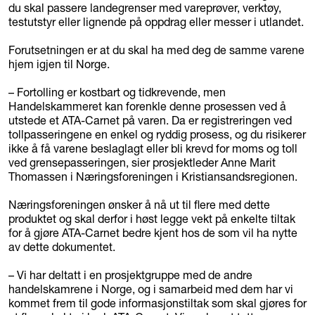
du skal passere landegrenser med vareprøver, verktøy,
testutstyr eller lignende på oppdrag eller messer i utlandet.
Forutsetningen er at du skal ha med deg de samme varene
hjem igjen til Norge.
– Fortolling er kostbart og tidkrevende, men
Handelskammeret kan forenkle denne prosessen ved å
utstede et ATA-Carnet på varen. Da er registreringen ved
tollpasseringene en enkel og ryddig prosess, og du risikerer
ikke å få varene beslaglagt eller bli krevd for moms og toll
ved grensepasseringen, sier prosjektleder Anne Marit
Thomassen i Næringsforeningen i Kristiansandsregionen.
Næringsforeningen ønsker å nå ut til flere med dette
produktet og skal derfor i høst legge vekt på enkelte tiltak
for å gjøre ATA-Carnet bedre kjent hos de som vil ha nytte
av dette dokumentet.
– Vi har deltatt i en prosjektgruppe med de andre
handelskamrene i Norge, og i samarbeid med dem har vi
kommet frem til gode informasjonstiltak som skal gjøres for