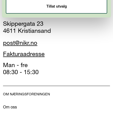
Næringsforeningen i
Tillat utvalg
Kristiansandsregionen
Skippergata 23
4611 Kristiansand
post@nikr.no
Fakturaadresse
Man - fre
08:30 - 15:30
OM NÆRINGSFORENINGEN
Om oss