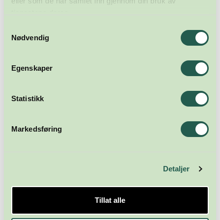
eller som de har samlet inn gjennom din bruk av
tjenestene deres.
Samtykkevalg
Nødvendig
Egenskaper
Meld deg på nyhetsbrevet
Statistikk
Abonner
Markedsføring
Detaljer
Tillat alle