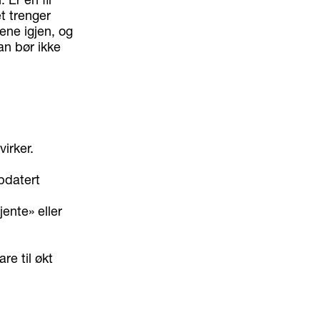
et trenger
ene igjen, og
an bør ikke
irker.
pdatert
ente» eller
re til økt