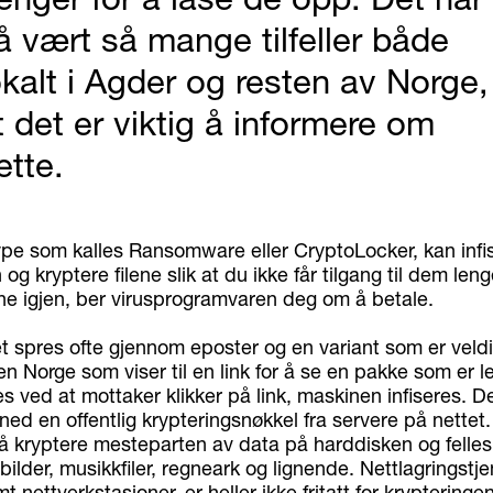
å vært så mange tilfeller både
okalt i Agder og resten av Norge,
t det er viktig å informere om
ette.
type som kalles Ransomware eller CryptoLocker, kan infi
og kryptere filene slik at du ikke får tilgang til dem lenge
ilene igjen, ber virusprogramvaren deg om å betale.
t spres ofte gjennom eposter og en variant som er veldi
en Norge som viser til en link for å se en pakke som er le
es ved at mottaker klikker på link, maskinen infiseres. D
ed en offentlig krypteringsnøkkel fra servere på nettet
 å kryptere mesteparten av data på harddisken og felles
ilder, musikkfiler, regneark og lignende. Nettlagringstj
nettverkstasjoner, er heller ikke fritatt for krypteringen.