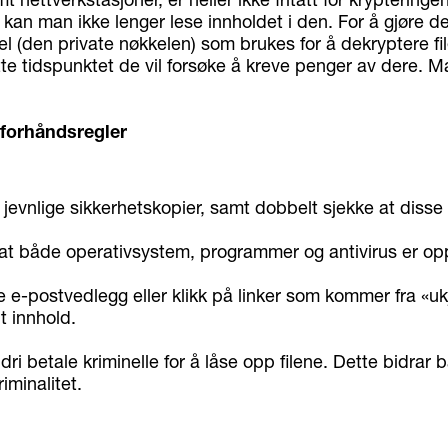
t, kan man ikke lenger lese innholdet i den. For å gjøre d
 (den private nøkkelen) som brukes for å dekryptere fil
te tidspunktet de vil forsøke å kreve penger av dere. M
 forhåndsregler
jevnlige sikkerhetskopier, samt dobbelt sjekke at disse v
at både operativsystem, programmer og antivirus er op
 e-postvedlegg eller klikk på linker som kommer fra «ukj
t innhold.
dri betale kriminelle for å låse opp filene. Dette bidrar ba
riminalitet.