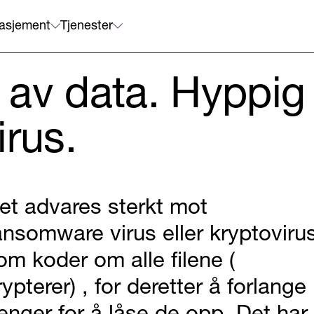
asjement
Tjenester
 av data. Hyppig
irus.
et advares sterkt mot
ansomware virus eller kryptoviru
om koder om alle filene (
rypterer) , for deretter å forlange
enger for å låse de opp. Det har