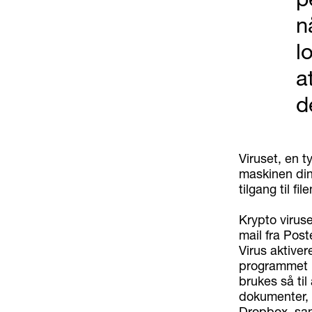
n
l
a
d
Viruset, en 
maskinen din 
tilgang til f
Krypto viruse
mail fra Post
Virus aktiver
programmet n
brukes så til
dokumenter, b
Dropbox, samt 