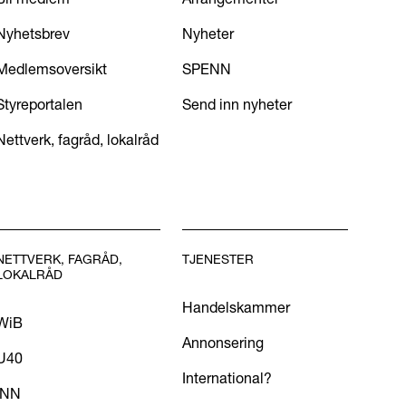
Nyhetsbrev
Nyheter
Medlemsoversikt
SPENN
Styreportalen
Send inn nyheter
Nettverk, fagråd, lokalråd
NETTVERK, FAGRÅD,
TJENESTER
LOKALRÅD
Handelskammer
WiB
Annonsering
U40
International?
INN