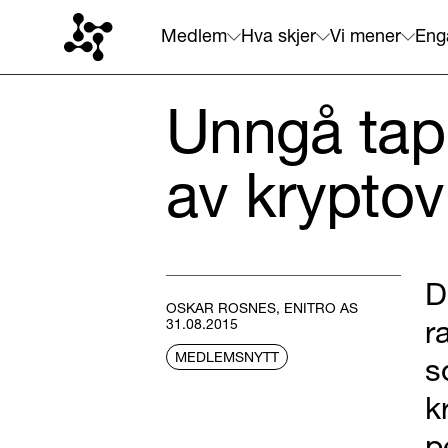
Medlem
Hva skjer
Vi mener
Eng
Unngå tap
av kryptov
D
OSKAR ROSNES, ENITRO AS
r
31.08.2015
MEDLEMSNYTT
s
k
p