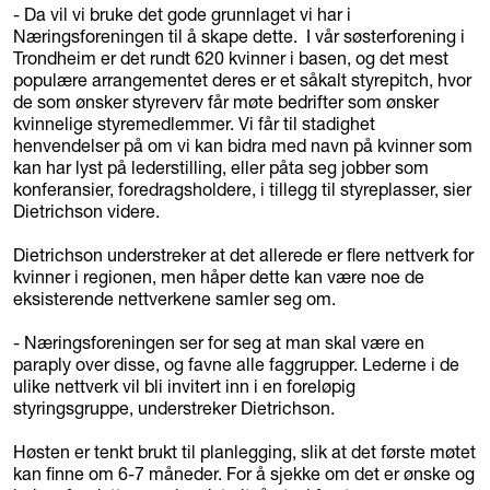
- Da vil vi bruke det gode grunnlaget vi har i
Næringsforeningen til å skape dette. I vår søsterforening i
Trondheim er det rundt 620 kvinner i basen, og det mest
populære arrangementet deres er et såkalt styrepitch, hvor
de som ønsker styreverv får møte bedrifter som ønsker
kvinnelige styremedlemmer. Vi får til stadighet
henvendelser på om vi kan bidra med navn på kvinner som
kan har lyst på lederstilling, eller påta seg jobber som
konferansier, foredragsholdere, i tillegg til styreplasser, sier
Dietrichson videre.
Dietrichson understreker at det allerede er flere nettverk for
kvinner i regionen, men håper dette kan være noe de
eksisterende nettverkene samler seg om.
- Næringsforeningen ser for seg at man skal være en
paraply over disse, og favne alle faggrupper. Lederne i de
ulike nettverk vil bli invitert inn i en foreløpig
styringsgruppe, understreker Dietrichson.
Høsten er tenkt brukt til planlegging, slik at det første møtet
kan finne om 6-7 måneder. For å sjekke om det er ønske og