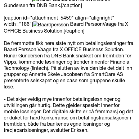
Gundersen fra DNB Bank.[/caption]
[caption id="attachment_5459" align="alignright"
width="186"]
Baard PerssonVaage fra X
OFFICE Business Solution.[/caption]
De fremmøtte fikk høre siste nytt om betalingsløsninger fra
Baard Persson Vaage fra X OFFICE Business Solution.
Runar Gundersen fra DNB Bank snakket om fremtiden for
Vipps, kommende løsninger og trender innenfor Financial
Technology (fintech). På slutten av kvelden ble det delt inn i
grupper og Annette Skeie Jacobsen fra SmartCare AS
presenterte selskapet og en case som gruppene skulle
løse.
- Det skjer veldig mye innenfor betalingsløsninger og
utviklingen går hurtig. Dette gjelder spesielt innenfor
mobile løsninger. Det digitale skifte er på fremmarsj og det
er duket for hard konkurranse om betalingstransaksjoner i
fremtiden, både fra bankenes egne løsninger og
tredjepartsløsninger, avslutter Eriksen.