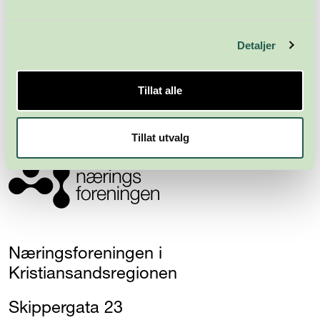
Meld deg på nyhetsbrevet
Detaljer
Abonner
Tillat alle
Tillat utvalg
Næringsforeningen i
Kristiansandsregionen
Skippergata 23