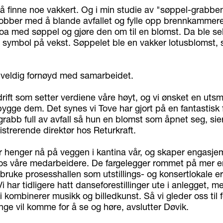
 å finne noe vakkert. Og i min studie av "søppel-grabb
 jobber med å blande avfallet og fylle opp brennkammer
oa med søppel og gjøre den om til en blomst. Da ble se
t symbol på vekst. Søppelet ble en vakker lotusblomst, s
r veldig fornøyd med samarbeidet.
drift som setter verdiene våre høyt, og vi ønsket en ut
ygge dem. Det synes vi Tove har gjort på en fantastisk f
grabb full av avfall så hun en blomst som åpnet seg, sie
strerende direktør hos Returkraft.
r henger nå på veggen i kantina vår, og skaper engasjem
hos våre medarbeidere. De fargelegger rommet på mer e
 bruke prosesshallen som utstillings- og konsertlokale e
Vi har tidligere hatt danseforestillinger ute i anlegget, m
i kombinerer musikk og billedkunst. Så vi gleder oss til f
ge vil komme for å se og høre, avslutter Døvik.