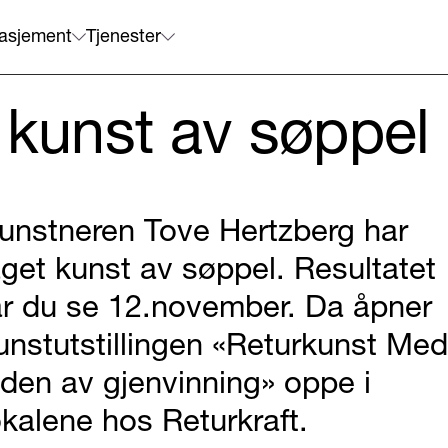
asjement
Tjenester
 kunst av søppel
unstneren Tove Hertzberg har
aget kunst av søppel. Resultatet
år du se 12.november. Da åpner
unstutstillingen «Returkunst Med
yden av gjenvinning» oppe i
okalene hos Returkraft.