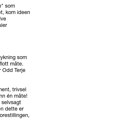
en" som
et, kom ideen
lve
ier
smykning som
lott måte.
r Odd Terje
ent, trivsel
nn én måte!
r selvsagt
en dette er
orestillingen,