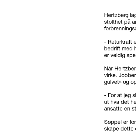
Hertzberg lag
stolthet på 
forbrennings
- Returkraft 
bedrift med h
er veldig sp
Når Hertzberg
virke. Jobber 
gulvet» og op
- For at jeg 
ut hva det he
ansatte en st
Søppel er fo
skape dette o