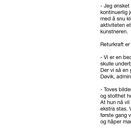
- Jeg ønsket
kontinuerlig
med å snu kl
aktiviteten e
kunstneren.
Returkraft e
- Vi er en be
skulle underb
Der vi så en 
Døvik, admini
- Toves bilde
og stolthet 
At hun nå vil
ekstra stas. 
første gang v
og håper man