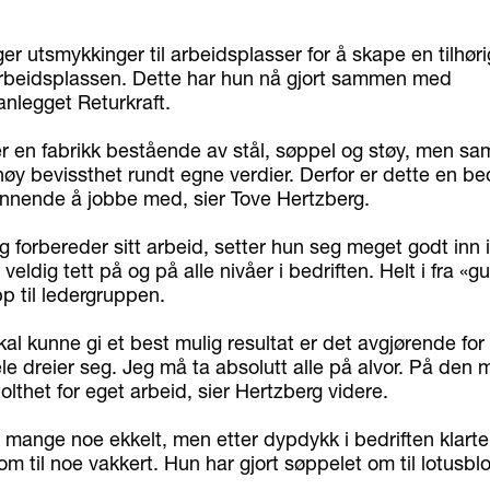
er utsmykkinger til arbeidsplasser for å skape en tilhør
arbeidsplassen. Dette har hun nå gjort sammen med
anlegget Returkraft.
er en fabrikk bestående av stål, søppel og støy, men sa
øy bevissthet rundt egne verdier. Derfor er dette en be
ennende å jobbe med, sier Tove Hertzberg.
 forbereder sitt arbeid, setter hun seg meget godt inn i
veldig tett på og på alle nivåer i bedriften. Helt i fra «g
p til ledergruppen.
skal kunne gi et best mulig resultat er det avgjørende for
le dreier seg. Jeg må ta absolutt alle på alvor. På den 
olthet for eget arbeid, sier Hertzberg videre.
r mange noe ekkelt, men etter dypdykk i bedriften klart
m til noe vakkert. Hun har gjort søppelet om til lotusbl