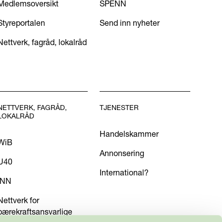
Medlemsoversikt
SPENN
Styreportalen
Send inn nyheter
Nettverk, fagråd, lokalråd
NETTVERK, FAGRÅD,
TJENESTER
LOKALRÅD
Handelskammer
WiB
Annonsering
U40
International?
INN
Nettverk for
bærekraftsansvarlige