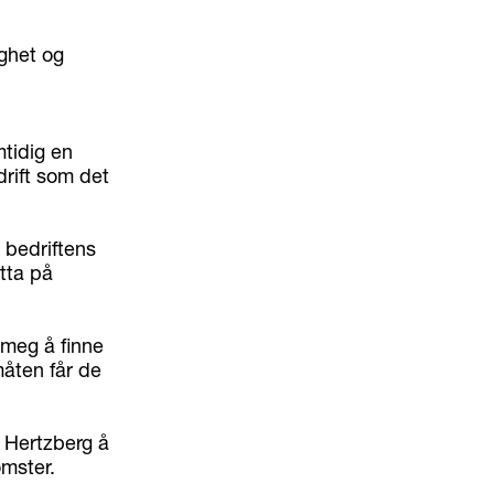
ighet og
mtidig en
drift som det
 bedriftens
utta på
 meg å finne
måten får de
e Hertzberg å
omster.