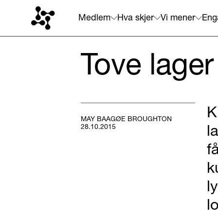
Medlem
Hva skjer
Vi mener
Eng
Tove lager
K
MAY BAAGØE BROUGHTON
l
28.10.2015
f
k
l
l