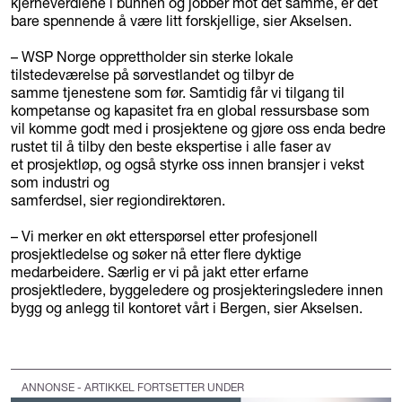
kjerneverdiene i bunnen og jobber mot det samme, er det
bare spennende å være litt forskjellige, sier Akselsen.
– WSP Norge opprettholder sin sterke lokale
tilstedeværelse på sørvestlandet og tilbyr de
samme tjenestene som før. Samtidig får vi tilgang til
kompetanse og kapasitet fra en global ressursbase som
vil komme godt med i prosjektene og gjøre oss enda bedre
rustet til å tilby den beste ekspertise i alle faser av
et prosjektløp, og også styrke oss innen bransjer i vekst
som industri og
samferdsel, sier regiondirektøren.
– Vi merker en økt etterspørsel etter profesjonell
prosjektledelse og søker nå etter flere dyktige
medarbeidere. Særlig er vi på jakt etter erfarne
prosjektledere, byggeledere og prosjekteringsledere innen
bygg og anlegg til kontoret vårt i Bergen, sier Akselsen.
ANNONSE - ARTIKKEL FORTSETTER UNDER