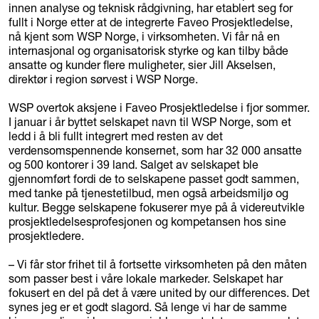
innen analyse og teknisk rådgivning, har etablert seg for
fullt i Norge etter at de integrerte Faveo Prosjektledelse,
nå kjent som WSP Norge, i virksomheten. Vi får nå en
internasjonal og organisatorisk styrke og kan tilby både
ansatte og kunder flere muligheter, sier Jill Akselsen,
direktør i region sørvest i WSP Norge.
WSP overtok aksjene i Faveo Prosjektledelse i fjor sommer.
I januar i år byttet selskapet navn til WSP Norge, som et
ledd i å bli fullt integrert med resten av det
verdensomspennende konsernet, som har 32 000 ansatte
og 500 kontorer i 39 land. Salget av selskapet ble
gjennomført fordi de to selskapene passet godt sammen,
med tanke på tjenestetilbud, men også arbeidsmiljø og
kultur. Begge selskapene fokuserer mye på å videreutvikle
prosjektledelsesprofesjonen og kompetansen hos sine
prosjektledere.
– Vi får stor frihet til å fortsette virksomheten på den måten
som passer best i våre lokale markeder. Selskapet har
fokusert en del på det å være united by our differences. Det
synes jeg er et godt slagord. Så lenge vi har de samme