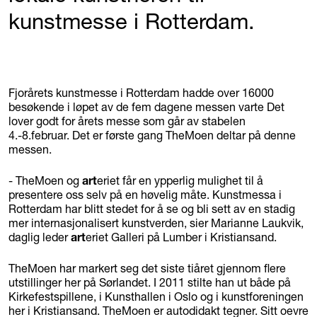
kunstmesse i Rotterdam.
Fjorårets kunstmesse i Rotterdam hadde over 16000
besøkende i løpet av de fem dagene messen varte Det
lover godt for årets messe som går av stabelen
4.-8.februar. Det er første gang TheMoen deltar på denne
messen.
- TheMoen og
art
eriet får en ypperlig mulighet til å
presentere oss selv på en høvelig måte. Kunstmessa i
Rotterdam har blitt stedet for å se og bli sett av en stadig
mer internasjonalisert kunstverden, sier Marianne Laukvik,
daglig leder
art
eriet Galleri på Lumber i Kristiansand.
TheMoen har markert seg det siste tiåret gjennom flere
utstillinger her på Sørlandet. I 2011 stilte han ut både på
Kirkefestspillene, i Kunsthallen i Oslo og i kunstforeningen
her i Kristiansand. TheMoen er autodidakt tegner. Sitt oevre