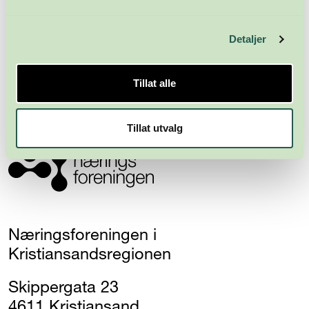
Meld deg på nyhetsbrevet
Detaljer
Abonner
Tillat alle
Tillat utvalg
Næringsforeningen i
Kristiansandsregionen
Skippergata 23
4611 Kristiansand