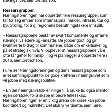
næringslivet, sier Dietrichson.
Ressursgrupper.
Næringsforeningen har opprettet flere ressursgrupper, som
tar for seg emner som internasjonal handel, infrastruktur og
byutvikling, for å gi regionens beslutningstakere innspill.
– Ressursgruppene består av svært kompetente og erfarne
næringslivsledere og -ansatte. De jobber godt, og gir
kvalifiserte bidrag til kommunene, både om enkeltsaker og
på et strategisk nivå. Vi opplever at ressursgruppene våre
ofte får gehør for innspill, og vi planlegger å opprette flere i
2016, sier Dietrichson.
Furre ser Næringsforeningen og dens ressursgrupper som
er et samlingspunkt for de gode kreftene i næringslivet som
vil jobbe med næringspolitikk.
– En del næringslivsfolk er villige til å bruke tid også utenfor
egen dørstokk, for å skape et bedre fellesskap.
Næringsforeningen er en viktig arena der disse kan jobbe
koordinert og målrettet. Det skal vi verdsette, sier Furre.