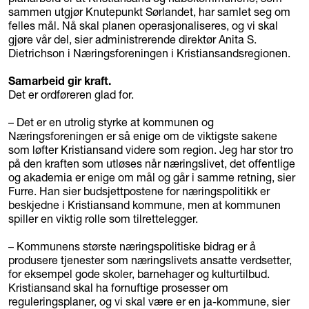
sammen utgjør Knutepunkt Sørlandet, har samlet seg om
felles mål. Nå skal planen operasjonaliseres, og vi skal
gjøre vår del, sier administrerende direktør Anita S.
Dietrichson i Næringsforeningen i Kristiansandsregionen.
Samarbeid gir kraft.
Det er ordføreren glad for.
– Det er en utrolig styrke at kommunen og
Næringsforeningen er så enige om de viktigste sakene
som løfter Kristiansand videre som region. Jeg har stor tro
på den kraften som utløses når næringslivet, det offentlige
og akademia er enige om mål og går i samme retning, sier
Furre. Han sier budsjettpostene for næringspolitikk er
beskjedne i Kristiansand kommune, men at kommunen
spiller en viktig rolle som tilrettelegger.
– Kommunens største næringspolitiske bidrag er å
produsere tjenester som næringslivets ansatte verdsetter,
for eksempel gode skoler, barnehager og kulturtilbud.
Kristiansand skal ha fornuftige prosesser om
reguleringsplaner, og vi skal være er en ja-kommune, sier