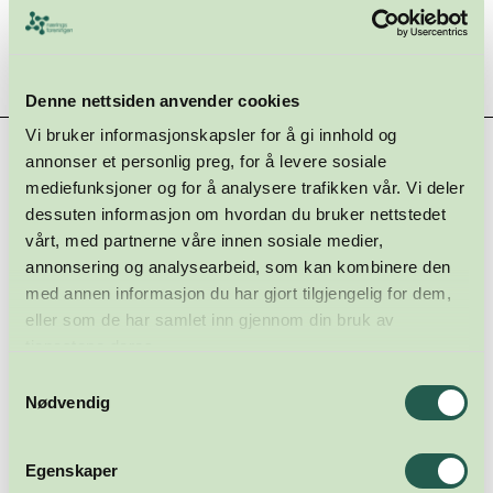
Denne nettsiden anvender cookies
Vi bruker informasjonskapsler for å gi innhold og
Hovedsamarbeidspartnere
annonser et personlig preg, for å levere sosiale
mediefunksjoner og for å analysere trafikken vår. Vi deler
dessuten informasjon om hvordan du bruker nettstedet
vårt, med partnerne våre innen sosiale medier,
annonsering og analysearbeid, som kan kombinere den
med annen informasjon du har gjort tilgjengelig for dem,
eller som de har samlet inn gjennom din bruk av
tjenestene deres.
Samtykkevalg
Nødvendig
Egenskaper