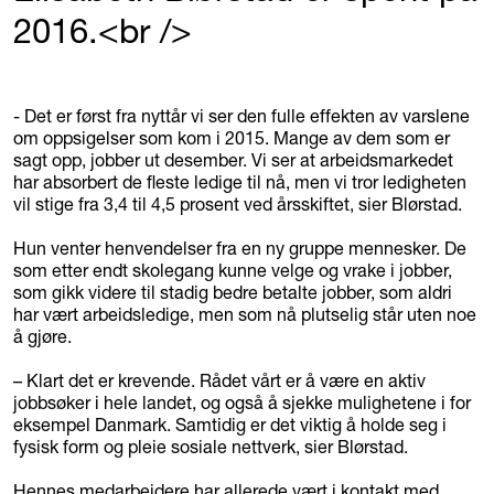
2016.<br />
- Det er først fra nyttår vi ser den fulle effekten av varslene
om oppsigelser som kom i 2015. Mange av dem som er
sagt opp, jobber ut desember. Vi ser at arbeidsmarkedet
har absorbert de fleste ledige til nå, men vi tror ledigheten
vil stige fra 3,4 til 4,5 prosent ved årsskiftet, sier Blørstad.
Hun venter henvendelser fra en ny gruppe mennesker. De
som etter endt skolegang kunne velge og vrake i jobber,
som gikk videre til stadig bedre betalte jobber, som aldri
har vært arbeidsledige, men som nå plutselig står uten noe
å gjøre.
– Klart det er krevende. Rådet vårt er å være en aktiv
jobbsøker i hele landet, og også å sjekke mulighetene i for
eksempel Danmark. Samtidig er det viktig å holde seg i
fysisk form og pleie sosiale nettverk, sier Blørstad.
Hennes medarbeidere har allerede vært i kontakt med