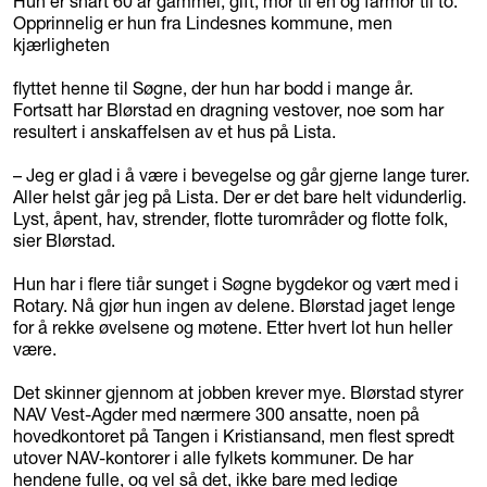
Hun er snart 60 år gammel, gift, mor til en og farmor til to.
Opprinnelig er hun fra Lindesnes kommune, men
kjærligheten
flyttet henne til Søgne, der hun har bodd i mange år.
Fortsatt har Blørstad en dragning vestover, noe som har
resultert i anskaffelsen av et hus på Lista.
– Jeg er glad i å være i bevegelse og går gjerne lange turer.
Aller helst går jeg på Lista. Der er det bare helt vidunderlig.
Lyst, åpent, hav, strender, flotte turområder og flotte folk,
sier Blørstad.
Hun har i flere tiår sunget i Søgne bygdekor og vært med i
Rotary. Nå gjør hun ingen av delene. Blørstad jaget lenge
for å rekke øvelsene og møtene. Etter hvert lot hun heller
være.
Det skinner gjennom at jobben krever mye. Blørstad styrer
NAV Vest-Agder med nærmere 300 ansatte, noen på
hovedkontoret på Tangen i Kristiansand, men flest spredt
utover NAV-kontorer i alle fylkets kommuner. De har
hendene fulle, og vel så det, ikke bare med ledige