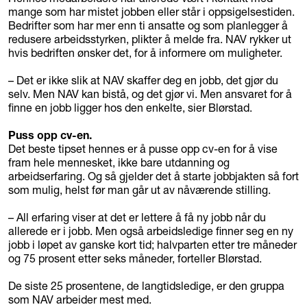
mange som har mistet jobben eller står i oppsigelsestiden.
Bedrifter som har mer enn ti ansatte og som planlegger å
redusere arbeidsstyrken, plikter å melde fra. NAV rykker ut
hvis bedriften ønsker det, for å informere om muligheter.
– Det er ikke slik at NAV skaffer deg en jobb, det gjør du
selv. Men NAV kan bistå, og det gjør vi. Men ansvaret for å
finne en jobb ligger hos den enkelte, sier Blørstad.
Puss opp cv-en.
Det beste tipset hennes er å pusse opp cv-en for å vise
fram hele mennesket, ikke bare utdanning og
arbeidserfaring. Og så gjelder det å starte jobbjakten så fort
som mulig, helst før man går ut av nåværende stilling.
– All erfaring viser at det er lettere å få ny jobb når du
allerede er i jobb. Men også arbeidsledige finner seg en ny
jobb i løpet av ganske kort tid; halvparten etter tre måneder
og 75 prosent etter seks måneder, forteller Blørstad.
De siste 25 prosentene, de langtidsledige, er den gruppa
som NAV arbeider mest med.