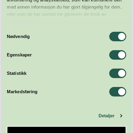
med annen informasjon du har gjort tilgjengelig for dem,
eller som de har samlet inn gjennom din bruk av
tjenestene deres.
Samtykkevalg
Nødvendig
Egenskaper
Statistikk
Meld deg på nyhetsbrevet
Markedsføring
Abonner
Detaljer