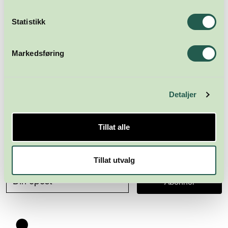
Statistikk
Markedsføring
Detaljer
Tillat alle
Meld deg på nyhetsbrevet
Tillat utvalg
Abonner