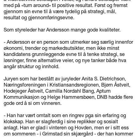
med på «turn around» til positive resultat. Først og fremst
gjennom sin evne til å være tydelig på strategi, mål,
resultat og gjennomføringsevne.
Som styreleder har Andersson mange gode kvaliteter.
- Andersson er en person som utmerker seg særlig innenfor
økonomi, trender og markedsutsikter, men ikke minst
kandidatens grunnleggende evne til å tenke strategi, se
løsninger, finne alternative veier, og nye tanker både hva
angår struktur og innhold.
Juryen som har bestått av juryleder Anita S. Dietrichson,
Næringsforeningen i Kristiansandsregionen, Bjørn Åstveit,
Hodejeger Åstveit, Camilla Nordahl Bang, Aptum
Kommunikasjon og Helge Hammersbøen, DNB hadde flere
gode ord å si om vinneren.
- Han har vært omtalt som en ringrev pga sin erfaring og
klokskap. Han er slagferdig i sine replikker og sosialt
anlagt. Han er glad i vinteren og Hovden, men er i sitt ess
om sommeren - i Grimstad sin skjærgård - der han kommer