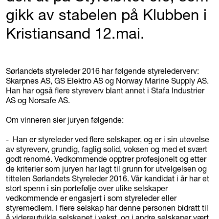
gikk av stabelen på Klubben i
Kristiansand 12.mai.
Sørlandets styreleder 2016 har følgende styrelederverv:
Skarpnes AS, GS Elektro AS og Norway Marine Supply AS.
Han har også flere styreverv blant annet i Stafa Industrier
AS og Norsafe AS.
Om vinneren sier juryen følgende:
- Han er styreleder ved flere selskaper, og er i sin utøvelse
av styreverv, grundig, faglig solid, voksen og med et svært
godt renomé. Vedkommende opptrer profesjonelt og etter
de kriterier som juryen har lagt til grunn for utvelgelsen og
tittelen Sørlandets Styreleder 2016. Vår kandidat i år har et
stort spenn i sin portefølje over ulike selskaper
vedkommende er engasjert i som styreleder eller
styremedlem. I flere selskap har denne personen bidratt til
å videreutvikle selskapet i vekst, og i andre selskaper vært