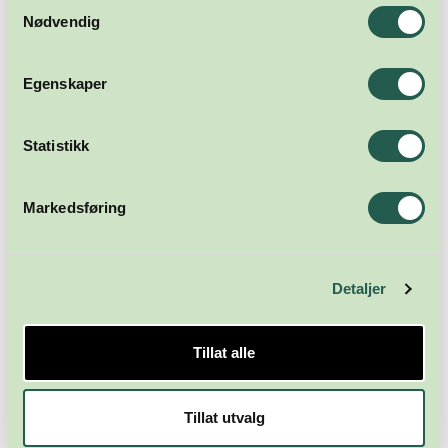
Samtykkevalg
Nødvendig
Meld deg på nyhetsbrevet
Egenskaper
Abonner
Statistikk
Markedsføring
Detaljer
Næringsforeningen i
Tillat alle
Kristiansandsregionen
Tillat utvalg
Skippergata 23