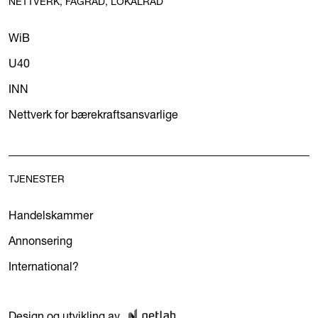
NETTVERK, FAGRÅD, LOKALRÅD
WiB
U40
INN
Nettverk for bærekraftsansvarlige
TJENESTER
Handelskammer
Annonsering
International?
Design og utvikling av