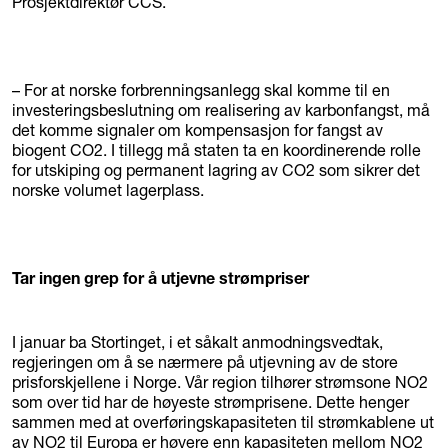
Prosjektdirektør CCS.
– For at norske forbrenningsanlegg skal komme til en
investeringsbeslutning om realisering av karbonfangst, må
det komme signaler om kompensasjon for fangst av
biogent CO2. I tillegg må staten ta en koordinerende rolle
for utskiping og permanent lagring av CO2 som sikrer det
norske volumet lagerplass.
Tar ingen grep for å utjevne strømpriser
I januar ba Stortinget, i et såkalt anmodningsvedtak,
regjeringen om å se nærmere på utjevning av de store
prisforskjellene i Norge. Vår region tilhører strømsone NO2
som over tid har de høyeste strømprisene. Dette henger
sammen med at overføringskapasiteten til strømkablene ut
av NO2 til Europa er høyere enn kapasiteten mellom NO2