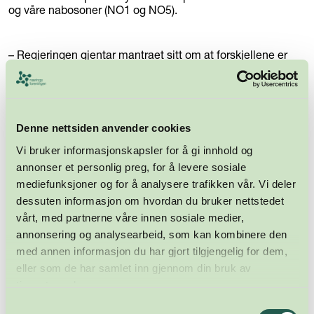
og våre nabosoner (NO1 og NO5).
– Regjeringen gjentar mantraet sitt om at forskjellene er
små. Altså samme budskap som er gitt før og i realiteten
ingen forslag til tiltak. Intet veikart for hvordan kapasiteten
mellom sonene kan utvikles. Dette er svært skuffende og er
noe våre medlemmer vil legge merke til. Når du driver
selskaper som er i direkte konkurranse med samme
Denne nettsiden anvender cookies
produkter, som kan lage disse til en lavere pris, så påvirker
Vi bruker informasjonskapsler for å gi innhold og
det selskapet sterkt. Særlig når det er slik over flere år. Da
går det på egenkapitalen løs og evnen til å gjøre nye
annonser et personlig preg, for å levere sosiale
investeringer, sier Osmundsen.
mediefunksjoner og for å analysere trafikken vår. Vi deler
dessuten informasjon om hvordan du bruker nettstedet
vårt, med partnerne våre innen sosiale medier,
– Vi ber om utjevning mellom regionene for å få mer like
annonsering og analysearbeid, som kan kombinere den
priser og konkurransevilkår. Regjeringen legger opp at til
med annen informasjon du har gjort tilgjengelig for dem,
fastprisavtalene kan fortsette, men husk at også disse skal
prises utfra hver region, tilføyer Osmundsen.
eller som de har samlet inn gjennom din bruk av
tjenestene deres.
Samtykkevalg