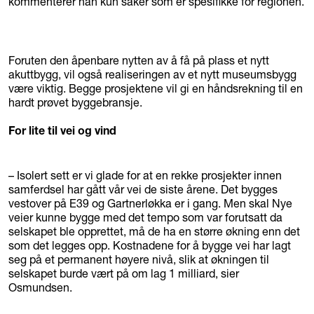
kommenterer han kun saker som er spesifikke for regionen.
Foruten den åpenbare nytten av å få på plass et nytt
akuttbygg, vil også realiseringen av et nytt museumsbygg
være viktig. Begge prosjektene vil gi en håndsrekning til en
hardt prøvet byggebransje.
For lite til vei og vind
– Isolert sett er vi glade for at en rekke prosjekter innen
samferdsel har gått vår vei de siste årene. Det bygges
vestover på E39 og Gartnerløkka er i gang. Men skal Nye
veier kunne bygge med det tempo som var forutsatt da
selskapet ble opprettet, må de ha en større økning enn det
som det legges opp. Kostnadene for å bygge vei har lagt
seg på et permanent høyere nivå, slik at økningen til
selskapet burde vært på om lag 1 milliard, sier
Osmundsen.