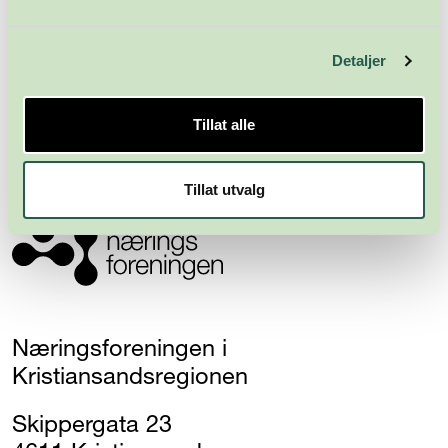
Meld deg på nyhetsbrevet
Detaljer
Abonner
Tillat alle
Tillat utvalg
Næringsforeningen i
Kristiansandsregionen
Skippergata 23