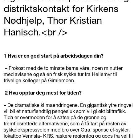
distriktskontakt for Kirkens
Nødhjelp, Thor Kristian
Hanisch.<br />
1 Hva er en god start på arbeidsdagen din?
– Frokost med de to minste barna våre, noen minutter
med avisene og så en frisk sykkeltur fra Hellemyr til
trivelige kolleger på Gimlemoen.
2 Hva opptar deg mest for tiden?
– De dramatiske klimaendringene. En gigantisk ytre ringvei
vil bli et naturfiendtlig pengesluk som vil gi økt biltrafikk.
Tida er overmoden for å satse på de grønne og
fremtidsrettede alternativene, som å få fart på resten av
sykkelekspressveien med bro over Otra, sponse el-sykler,
lokaltog Vennsla- KRS, raskere regiontog og gods fra vei til