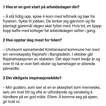
1
Hva er en god start på arbeidsdagen din?
– Å stå tidlig opp, spise 4-korn med lettmelk og bær fra
fryseren. Sykle til jobben. Da tenker jeg gjennom og får
planlagt gjøremål dagen skal fylles med. Hvis tid, en kjapp
kopp kaffe med kolleger før arbeidsdagen setter i gang.
2
Hva opptar deg mest for tiden?
– Utvilsomt samarbeidet Kristiansand kommune har med
sin vennskapsby Rajshahi i Bangladesh. I oktober går
Rajshahiaksjonen av stabelen. Det skjer hvert tredje år og
over til nå er over førti skoler og barnehager er allerede
påmeldte.
3
Din viktigste inspirasjonskilde?
– Min gudstro, som sier at en er akseptert som menneske,
selv om livet titt og ofte er utfordrende og vanskelig å
håndtere på en god måte. Ellers: Å komme seg på sjøen,
gir livet ro.