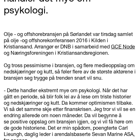
psykologi.
Olje - og offshorebransjen på Sørlandet var tirsdag samlet
på olje -og offshorekonferansen 2016 i Kilden i
Kristiansand. Arrangør er DNB i samarbeid med
GCE Node
og Næringsforeningen i Kristiansandsregionen.
Og tross pessimisme i bransjen, og flere medieoppslag om
nedskjæringer og kutt, så føler flere av de største aktørene i
bransjen seg trygge på trenden snart vil snu.
- Dette handler ekstremt mye om psykologi. Når det har
gått en periode, så blir folk lei av å lese om triste historier
og nedskjæringer og kutt. Da kommer optimismen tilbake.
Vi så det samme skje etter finanskrisen. Jeg tror vi vil se en
endring allerede om noen måneder. Da vil begynne å
se positive oppslag om bransjen igjen, og vi vil få høre om
de gode historiene. Det er min spådom, poengterte Carl
Lieungh, daglig leder i arendalsbaserte Sevan Marine ASA,