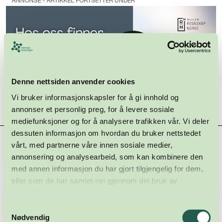
ANNONSE - ARTIKKEL FORTSETTER UNDER
Denne nettsiden anvender cookies
Vi bruker informasjonskapsler for å gi innhold og
annonser et personlig preg, for å levere sosiale
mediefunksjoner og for å analysere trafikken vår. Vi deler
dessuten informasjon om hvordan du bruker nettstedet
Hovedsamarbeidspartnere
vårt, med partnerne våre innen sosiale medier,
annonsering og analysearbeid, som kan kombinere den
med annen informasjon du har gjort tilgjengelig for dem,
eller som de har samlet inn gjennom din bruk av
tjenestene deres.
Samtykkevalg
Nødvendig