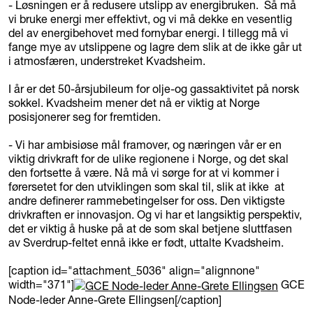
- Løsningen er å redusere utslipp av energibruken. Så må
vi bruke energi mer effektivt, og vi må dekke en vesentlig
del av energibehovet med fornybar energi. I tillegg må vi
fange mye av utslippene og lagre dem slik at de ikke går ut
i atmosfæren, understreket Kvadsheim.
I år er det 50-årsjubileum for olje-og gassaktivitet på norsk
sokkel. Kvadsheim mener det nå er viktig at Norge
posisjonerer seg for fremtiden.
- Vi har ambisiøse mål framover, og næringen vår er en
viktig drivkraft for de ulike regionene i Norge, og det skal
den fortsette å være. Nå må vi sørge for at vi kommer i
førersetet for den utviklingen som skal til, slik at ikke at
andre definerer rammebetingelser for oss. Den viktigste
drivkraften er innovasjon. Og vi har et langsiktig perspektiv,
det er viktig å huske på at de som skal betjene sluttfasen
av Sverdrup-feltet ennå ikke er født, uttalte Kvadsheim.
[caption id="attachment_5036" align="alignnone"
width="371"]
GCE
Node-leder Anne-Grete Ellingsen[/caption]