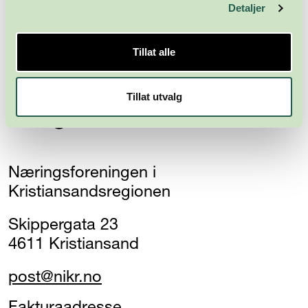
Abonner
Detaljer
Tillat alle
Tillat utvalg
Næringsforeningen i
Kristiansandsregionen
Skippergata 23
4611 Kristiansand
post@nikr.no
Fakturaadresse