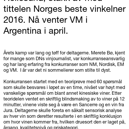
tittelen Norges beste vinkelner
2016. Nå venter VM i
Argentina i april.
Årets kamp var lang og tøff for deltagerne. Merete Bø, kjent
for mange som DNs vinjournalist, var konkurranseansvarlig
og har lang erfaring fra konkurranser som NM, Nordisk, EM
og VM. I år var det ni sommelierer som stilte til dyst.
Konkurransen startet med en teoriprøve med 60 spørsmål
som skulle besvares i løpet av en time, nivået var høyt med
vanskelige spørsmål om blant annet kinesiske viner. Etter
teoridelen ventet en skriftlig blindsmaking av to viner på 12
minutter, vinene viste seg å være en Sancerre og en vin fra
Jura. Deltagerne skulle foreta en såkalt sensorisk analyse
av hver vin som deretter resulterte i en skriftlig konklusjon
om hvor vinen kommer fra, hvilken druesort den er laget på,
årgang, kvalitetsnivå og priskategori.