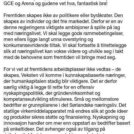
GCE og Arena og gudene vet hva, fantastisk bra!
Fremtiden skapes ikke av politikere eller byråkrater. Den
skapes av individer og det frie markedet. Derfor er en av
denne regjeringens viktigste ambisjoner å spille på lag
med næringslivet. Vi skal legge gode rammebetingelser,
men ellers ligge langt unna overstyring og
konkurransevridende tiltak. Vi skal fortsette å tilrettelegge
slik at næringslivet kan vokse videre og utvikle seg i takt
med de behovene som fremtiden vil bringe med seg.
For vi vet at fremtidens arbeidsplasser ikke vedtas – de
skapes. Veksten vil komme i kunnskapsbaserte næringer,
der humankapitalen stadig blir viktigere. Det er derfor
særlig viktig å legge til rette for en offensiv
nyskapingspolitikk, der gründervirksomhet og
kompetanseutvikling stimuleres. Små og mellomstore
bedrifter er grunnpilarene i det Sørlandske næringsliv. Det
statlige virkemiddelapparatet må endres slik at gode ideer
og produkter sikres støtte og finansiering. Nyskapning og
innovasjon handler om mer enn oppstart av bedrifter basert
på enkeltideer. Det avhenger også av tilgang på