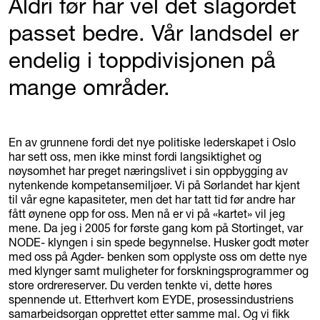
Aldri før har vel det slagordet
passet bedre. Vår landsdel er
endelig i toppdivisjonen på
mange områder.
En av grunnene fordi det nye politiske lederskapet i Oslo
har sett oss, men ikke minst fordi langsiktighet og
nøysomhet har preget næringslivet i sin oppbygging av
nytenkende kompetansemiljøer. Vi på Sørlandet har kjent
til vår egne kapasiteter, men det har tatt tid før andre har
fått øynene opp for oss. Men nå er vi på «kartet» vil jeg
mene. Da jeg i 2005 for første gang kom på Stortinget, var
NODE- klyngen i sin spede begynnelse. Husker godt møter
med oss på Agder- benken som opplyste oss om dette nye
med klynger samt muligheter for forskningsprogrammer og
store ordrereserver. Du verden tenkte vi, dette høres
spennende ut. Etterhvert kom EYDE, prosessindustriens
samarbeidsorgan opprettet etter samme mal. Og vi fikk