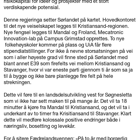
risikokapital for ideer og prosjekter med et stort
verdiskapende potensial.
Denne regjeringa setter Sørlandet på kartet. Hovedkontoret
til det nye veiselskapet legges til Kristiansand-regionen.
Nye fengsel legges til Mandal og Froland, Mecatronic
Innovation-lab på Campus Grimstad opprettes. To nye
folkehøyskoler kommer på plass og UiA får flere
stipendiatstillinger. For ikke å nevne storsatsningen på vei
som i aller høyeste grad vil finne sted på Sørlandet med
blant annet E39 som firefelts vei mellom Kristiansand og
Stavanger, hvor vi var eneste parti gjennom ti år som sa ja
til å bygge og ikke bare planlegge fire felt på hele
strekningen.
Dette vil føre til en landsdelsutvikling vest for Søgnesletta
som vi ikke har sett maken til på mange år. Det vil ta 18
minutter å kjøre fra Mandal til Kristiansand, og det vil ta i
underkant av to timer fra Krisitiansand til Stavanger. Klart
dette vil medføre kolossale positive endringer både i
næringsliv, bosetting og levekår.
For å sitere Fædrelandsvennen: «På to år med borgerlig