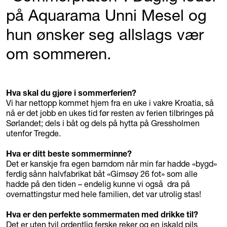
på Aquarama Unni Mesel og
hun ønsker seg allslags vær
om sommeren.
Hva skal du gjøre i sommerferien?
Vi har nettopp kommet hjem fra en uke i vakre Kroatia, så
nå er det jobb en ukes tid før resten av ferien tilbringes på
Sørlandet; dels i båt og dels på hytta på Gressholmen
utenfor Tregde.
Hva er ditt beste sommerminne?
Det er kanskje fra egen barndom når min far hadde «bygd»
ferdig sånn halvfabrikat båt «Gimsøy 26 fot» som alle
hadde på den tiden – endelig kunne vi også dra på
overnattingstur med hele familien, det var utrolig stas!
Hva er den perfekte sommermaten med drikke til?
Det er uten tvil ordentlig ferske reker og en iskald pils