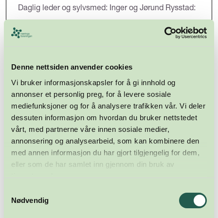
Daglig leder og sylvsmed: Inger og Jørund Rysstad:
- Vi produserer håndlaga bunadsølv og er en av de
største håndverksbedrifter i landsdelen som har
spesialisert seg på håndlaga Agder- og
Telemarksølv. Familen Rysstad kan føre
Denne nettsiden anvender cookies
smedtradisjonen 300 år tilbake. Sterke tradisjoner
blir stolt tatt vare på. Kvalitet og det ekte håndlagde
Vi bruker informasjonskapsler for å gi innhold og
er en selvfølge. Våre sølvsmeder gir gjerne råd om
annonser et personlig preg, for å levere sosiale
hvilket sølv som er det riktige til din bunad.
mediefunksjoner og for å analysere trafikken vår. Vi deler
dessuten informasjon om hvordan du bruker nettstedet
- Vi velger Næringsforeningen fordi vi er en del av
regionens næringsliv og ser på foreningen som en
vårt, med partnerne våre innen sosiale medier,
viktig aktør for å fremme næringspolitiske interesser.
annonsering og analysearbeid, som kan kombinere den
Bygge nettverk og få nye relasjoner slik at det ekte
med annen informasjon du har gjort tilgjengelig for dem,
bunadsølvet fra RysstadSylv kan pryde enda flere
eller som de har samlet inn gjennom din bruk av
bunader.
tjenestene deres.
Samtykkevalg
Nødvendig