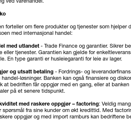
ng ved varehandel.
iko
forteller om flere produkter og tjenester som hjelper 
ikoen med internasjonal handel:
del med utlandet
- Trade Finance og garantier. Sikrer bet
 eller tjenester. Garantien kan gjelde for enkeltleverans
e. En type garanti er husleiegaranti for leie av lager.
jør og utsatt betaling
- Fordrings- og leverandørfinans
g handel-løsninger. Banken kan også finansiere og disko
k at bedriften får oppgjør med en gang, eller at banken
aler på et senere tidspunkt.
ikviditet med raskere oppgjør – factoring
: Veldig mang
r spørsmål fra sine kunder om økt kredittid. Med factori
askere oppgjør og med import ramburs kan bedriftene be