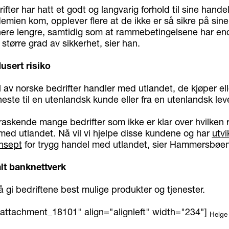
fter har hatt et godt og langvarig forhold til sine hande
emien kom, opplever flere at de ikke er så sikre på sine
ere lengre, samtidig som at rammebetingelsene har en
tørre grad av sikkerhet, sier han.
dusert risiko
 av norske bedrifter handler med utlandet, de kjøper ell
eneste til en utenlandsk kunde eller fra en utenlandsk lev
raskende mange bedrifter som ikke er klar over hvilken r
ed utlandet. Nå vil vi hjelpe disse kundene og har
utvi
nsept
for trygg handel med utlandet, sier Hammersbøen
lt banknettverk
 gi bedriftene best mulige produkter og tjenester.
"attachment_18101" align="alignleft" width="234"]
Helge
]