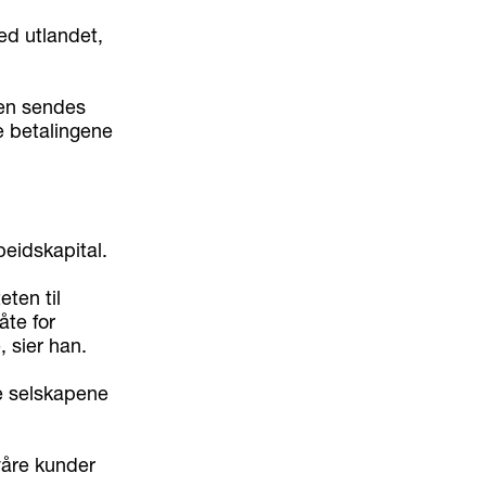
ed utlandet,
den sendes
e betalingene
beidskapital.
eten til
åte for
 sier han.
e selskapene
våre kunder