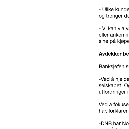
- Ulike kunde
og trenger d
- Vi kan via 
eller ankomm
sine på kjøpe
Avdekker be
Banksjefen se
-Ved å hjelpe
selskapet. Og
utfordringer 
Ved å fokuse
har, forklarer
-DNB har Norg