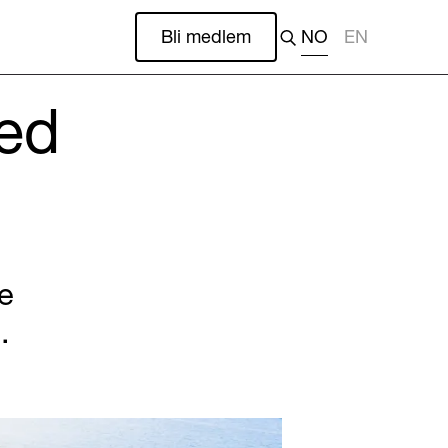
Bli medlem
NO
EN
ved
re
.