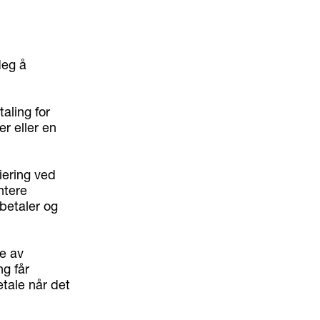
deg å
aling for
er eller en
iering ved
ntere
 betaler og
e av
ng får
tale når det