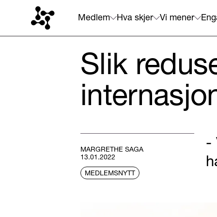
Medlem
Hva skjer
Vi mener
Eng
Slik redus
internasjo
-
MARGRETHE SAGA
h
13.01.2022
MEDLEMSNYTT