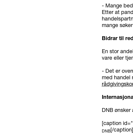
- Mange bedri
Etter at pand
handelspartn
mange søker s
Bidrar til re
En stor andel
vare eller tj
- Det er over
med handel m
rådgivingsko
Internasjona
DNB ønsker å
[caption id=
[/caption
DNB