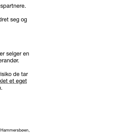
lspartnere.
dret seg og
er selger en
erandør.
isiko de tar
klet et eget
.
 Hammersbøen,