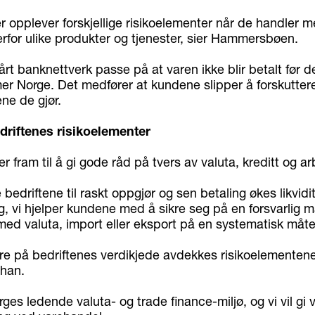
r opplever forskjellige risikoelementer når de handler m
erfor ulike produkter og tjenester, sier Hammersbøen.
vårt banknettverk passe på at varen ikke blir betalt før 
er Norge. Det medfører at kundene slipper å forskutter
ne de gjør.
driftenes risikoelementer
r fram til å gi gode råd på tvers av valuta, kreditt og ar
 bedriftene til raskt oppgjør og sen betaling økes likvidit
, vi hjelper kundene med å sikre seg på en forsvarlig m
med valuta, import eller eksport på en systematisk måte,
re på bedriftenes verdikjede avdekkes risikoelementen
 han.
es ledende valuta- og trade finance-miljø, og vi vil gi 