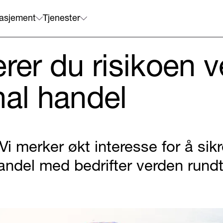
asjement
Tjenester
erer du risikoen 
nal handel
 Vi merker økt interesse for å sik
andel med bedrifter verden rundt