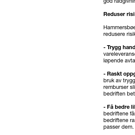
god rådgivni
Reduser ris
Hammersbøen 
redusere ris
- Trygg han
vareleveranse
løpende avtal
- Raskt oppg
bruk av tryg
remburser sli
bedriften bet
- Få bedre l
bedriftene få
bedriftene r
passer dem.