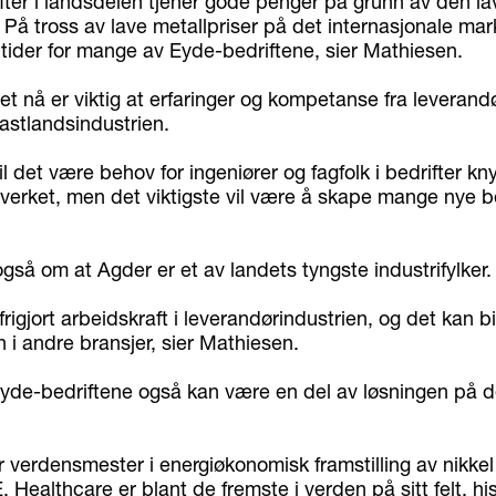
fter i landsdelen tjener gode penger på grunn av den la
På tross av lave metallpriser på det internasjonale mar
 tider for mange av Eyde-bedriftene, sier Mathiesen.
t nå er viktig at erfaringer og kompetanse fra leverand
 fastlandsindustrien.
l det være behov for ingeniører og fagfolk i bedrifter kny
verket, men det viktigste vil være å skape mange nye bed
så om at Agder er et av landets tyngste industrifylker.
frigjort arbeidskraft i leverandørindustrien, og det kan bi
 i andre bransjer, sier Mathiesen.
de-bedriftene også kan være en del av løsningen på d
r verdensmester i energiøkonomisk framstilling av nikke
E. Healthcare er blant de fremste i verden på sitt felt, hi