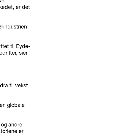
ve
kedet, er det
ørindustrien
ttet til Eyde-
rifter, sier
dra til vekst
en globale
l og andre
storiene er