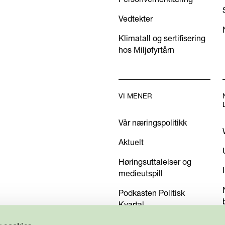
Vedtekter
Klimatall og sertifisering
hos Miljøfyrtårn
VI MENER
Vår næringspolitikk
Aktuelt
Høringsuttalelser og
medieutspill
Podkasten Politisk
Kvartal
Kom med dine innspill