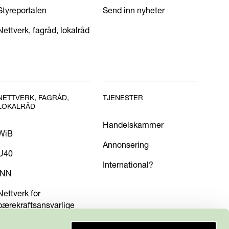
Styreportalen
Send inn nyheter
Nettverk, fagråd, lokalråd
NETTVERK, FAGRÅD,
TJENESTER
LOKALRÅD
Handelskammer
WiB
Annonsering
U40
International?
INN
Nettverk for
bærekraftsansvarlige