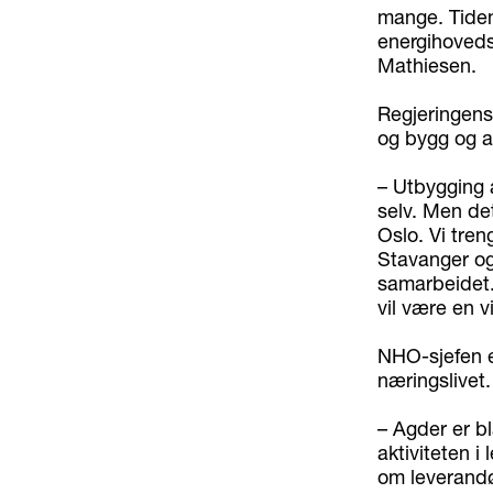
mange. Tiden
energihovedst
Mathiesen.
Regjeringens 
og bygg og an
– Utbygging a
selv. Men det
Oslo. Vi tre
Stavanger og 
samarbeidet. 
vil være en v
NHO-sjefen er
næringslivet.
– Agder er bl
aktiviteten i
om leverandør