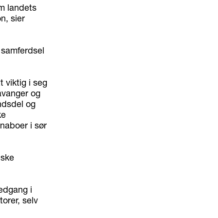
om landets
n, sier
i samferdsel
 viktig i seg
tavanger og
ndsdel og
ke
naboer i sør
dske
nedgang i
orer, selv