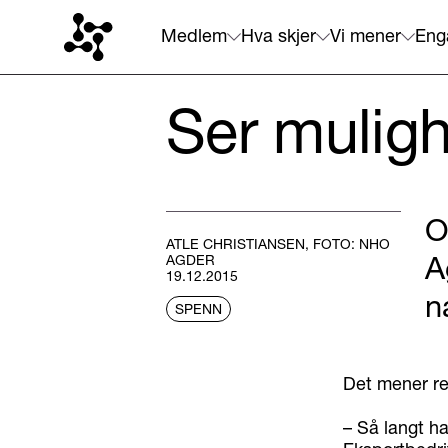
Medlem
Hva skjer
Vi mener
Eng
Ser muligh
O
ATLE CHRISTIANSEN, FOTO: NHO
A
AGDER
19.12.2015
n
SPENN
Det mener re
– Så langt ha