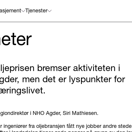
asjement
Tjenester
eter
ljeprisen bremser aktiviteten i
gder, men det er lyspunkter for
æringslivet.
giondirektør i NHO Agder, Siri Mathiesen.
r ingeniører fra oljebransjen fått nye jobber andre steder