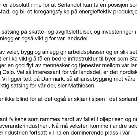
 er absolutt inne for at Sørlandet kan ta en posisjon s
ad, og bli et foregangsfylke på energieffektiv produksjo
satsing på skatte- og avgiftslettelser, og investeringer 
legg er også viktig for vår landsdel.
v veier, bygg og anlegg gir arbeidsplasser og er slik sett
 er like viktig å få en bedre infrastruktur til byer som S
nger en god flyt av mennesker og tjenester mellom vår la
Oslo. Vel så interessant for vår landsdel, er det nordis
Vi ligger tett på Danmark, så alliansebygging mot våre 
iktig satsing for vår del, sier Mathiesen.
 ikke blind for at det også er skjær i sjøen i det sørlan
ant fylkene som rammes hardt av fallet i oljeprisen og 
 leverandørindustrien. Nå må veksten komme i andre sekt
industrien fortsatt vil ha en dominerende plass i vår