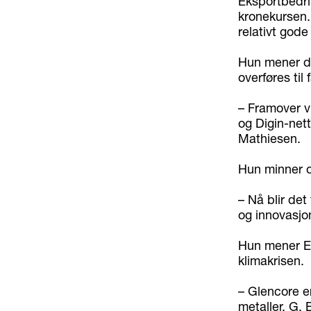
Eksportbedri
kronekursen. 
relativt gode
Hun mener de
overføres til
– Framover vi
og Digin-nett
Mathiesen.
Hun minner og
– Nå blir det 
og innovasjon
Hun mener Ey
klimakrisen.
– Glencore e
metaller. G. 