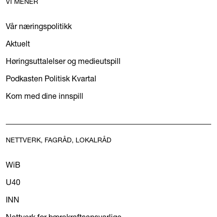
VI MENER
Vår næringspolitikk
Aktuelt
Høringsuttalelser og medieutspill
Podkasten Politisk Kvartal
Kom med dine innspill
NETTVERK, FAGRÅD, LOKALRÅD
WiB
U40
INN
Nettverk for bærekraftsansvarlige