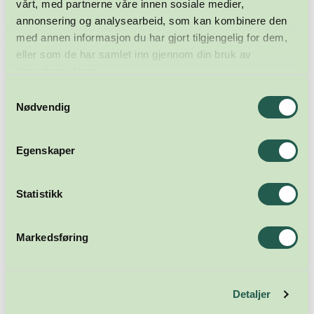
vårt, med partnerne våre innen sosiale medier,
annonsering og analysearbeid, som kan kombinere den
med annen informasjon du har gjort tilgjengelig for dem,
eller som de har samlet inn gjennom din bruk av
tjenestene deres.
Samtykkevalg
Nødvendig
Egenskaper
Statistikk
Meld deg på nyhetsbrevet
Markedsføring
Abonner
Detaljer