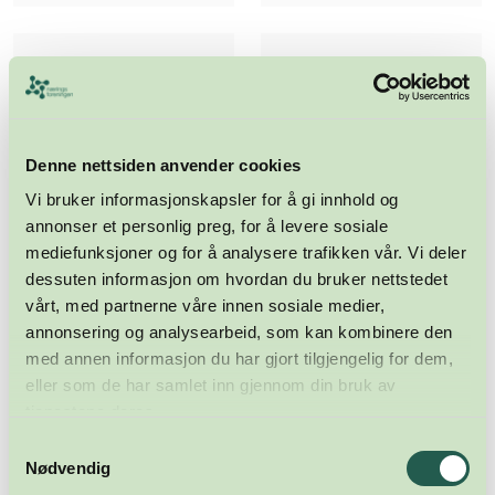
Denne nettsiden anvender cookies
Vi bruker informasjonskapsler for å gi innhold og
annonser et personlig preg, for å levere sosiale
mediefunksjoner og for å analysere trafikken vår. Vi deler
dessuten informasjon om hvordan du bruker nettstedet
vårt, med partnerne våre innen sosiale medier,
annonsering og analysearbeid, som kan kombinere den
med annen informasjon du har gjort tilgjengelig for dem,
eller som de har samlet inn gjennom din bruk av
tjenestene deres.
Samtykkevalg
Meld deg på nyhetsbrevet
Nødvendig