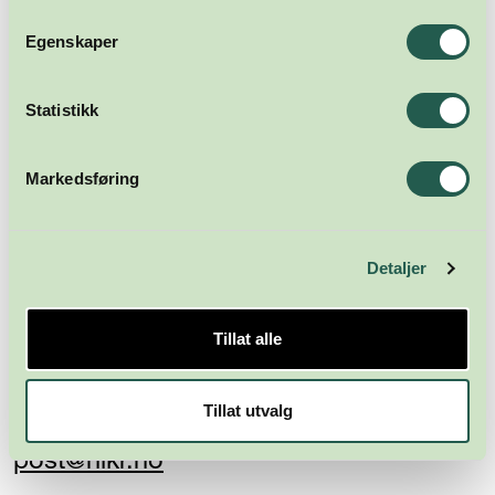
Abonner
Egenskaper
Statistikk
Markedsføring
Detaljer
Næringsforeningen i
Kristiansandsregionen
Tillat alle
Skippergata 23
4611 Kristiansand
Tillat utvalg
post@nikr.no