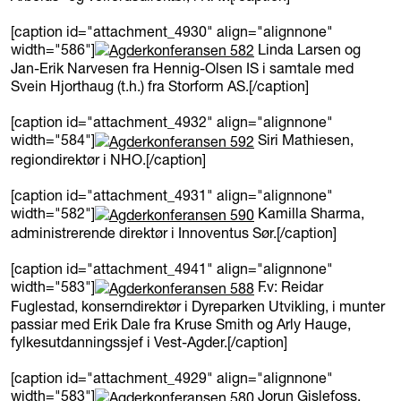
[caption id="attachment_4930" align="alignnone"
width="586"]
Linda Larsen og
Jan-Erik Narvesen fra Hennig-Olsen IS i samtale med
Svein Hjorthaug (t.h.) fra Storform AS.[/caption]
[caption id="attachment_4932" align="alignnone"
width="584"]
Siri Mathiesen,
regiondirektør i NHO.[/caption]
[caption id="attachment_4931" align="alignnone"
width="582"]
Kamilla Sharma,
administrerende direktør i Innoventus Sør.[/caption]
[caption id="attachment_4941" align="alignnone"
width="583"]
F.v: Reidar
Fuglestad, konserndirektør i Dyreparken Utvikling, i munter
passiar med Erik Dale fra Kruse Smith og Arly Hauge,
fylkesutdanningssjef i Vest-Agder.[/caption]
[caption id="attachment_4929" align="alignnone"
width="583"]
Jorun Gislefoss,