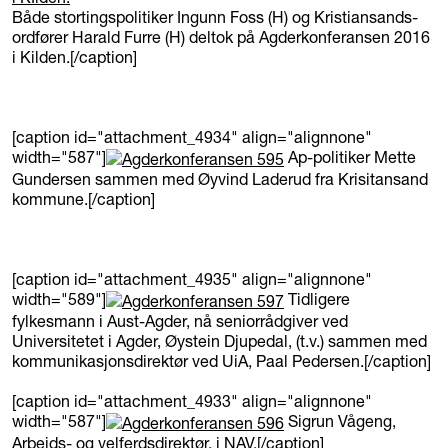
Både stortingspolitiker Ingunn Foss (H) og Kristiansands-
ordfører Harald Furre (H) deltok på Agderkonferansen 2016
i Kilden.[/caption]
[caption id="attachment_4934" align="alignnone"
width="587"]
Ap-politiker Mette
Gundersen sammen med Øyvind Laderud fra Krisitansand
kommune.[/caption]
[caption id="attachment_4935" align="alignnone"
width="589"]
Tidligere
fylkesmann i Aust-Agder, nå seniorrådgiver ved
Universitetet i Agder, Øystein Djupedal, (t.v.) sammen med
kommunikasjonsdirektør ved UiA, Paal Pedersen.[/caption]
[caption id="attachment_4933" align="alignnone"
width="587"]
Sigrun Vågeng,
Arbeids- og velferdsdirektør, i NAV.[/caption]