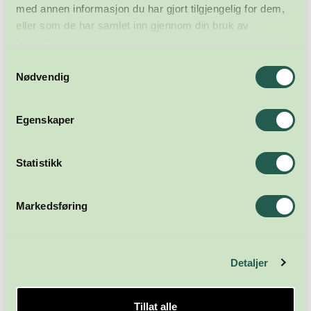
med annen informasjon du har gjort tilgjengelig for dem,
eller som de har samlet inn gjennom din bruk av
tjenestene deres.
Samtykkevalg
Nødvendig
Egenskaper
Statistikk
Markedsføring
Detaljer
Tillat alle