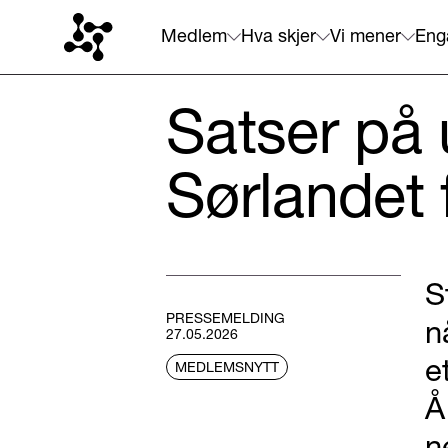
Medlem
Hva skjer
Vi mener
Eng
Satser på 
Sørlandet 
S
PRESSEMELDING
n
27.05.2026
e
MEDLEMSNYTT
Å
n