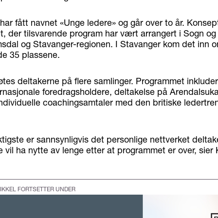
ar fått navnet «Unge ledere» og går over to år. Konsept
t, der tilsvarende program har vært arrangert i Sogn og
dal og Stavanger-regionen. I Stavanger kom det inn o
 de 35 plassene.
øtes deltakerne på flere samlinger. Programmet inkludere
ternasjonale foredragsholdere, deltakelse på Arendalsuka,
individuelle coachingsamtaler med den britiske ledertr
tigste er sannsynligvis det personlige nettverket delta
 vil ha nytte av lenge etter at programmet er over, sier 
IKKEL FORTSETTER UNDER