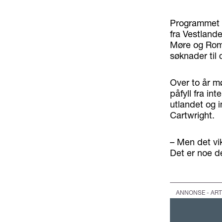
Programmet h
fra Vestlande
Møre og Roms
søknader til
Over to år m
påfyll fra in
utlandet og 
Cartwright.
– Men det vik
Det er noe de
ANNONSE - ART