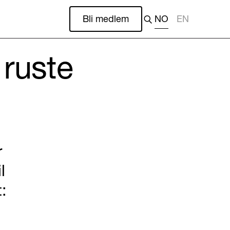
Bli medlem
NO
EN
 ruste
r
l
: