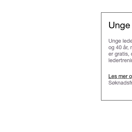
Unge 
Unge lede
og 40 år,
er gratis,
ledertren
Les mer o
Søknadsfr