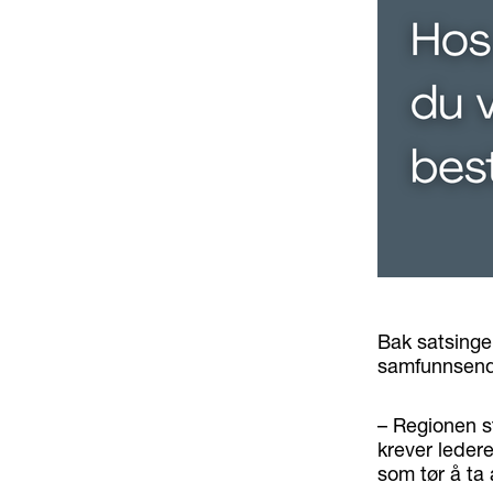
Bak satsinge
samfunnsendr
– Regionen st
krever leder
som tør å ta 