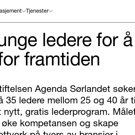
asjement
Tjenester
unge ledere for å
for framtiden
tiftelsen Agenda Sørlandet søke
å 35 ledere mellom 25 og 40 år ti
t nytt, gratis lederprogram. Målet
 øke kompetansen og skape
ettverk på tvers av bransjer i