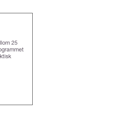
llom 25
Programmet
ktisk