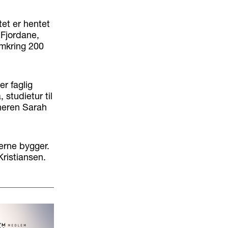
et er hentet
 Fjordane,
mkring 200
r faglig
 studietur til
eneren Sarah
kerne bygger.
Kristiansen.