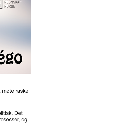
å møte raske
itisk. Det
rosesser, og