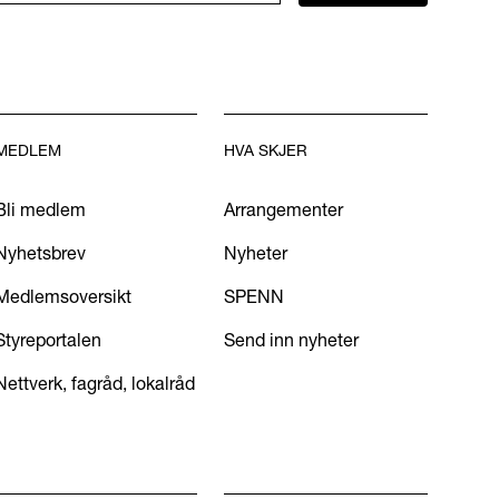
MEDLEM
HVA SKJER
Bli medlem
Arrangementer
Nyhetsbrev
Nyheter
Medlemsoversikt
SPENN
Styreportalen
Send inn nyheter
Nettverk, fagråd, lokalråd