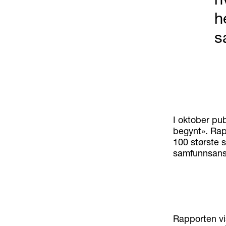
h
s
I oktober pu
begynt». Rap
100 største 
samfunnsans
Rapporten vis