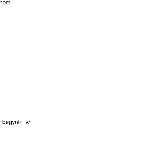
nnom
 begynt» v/