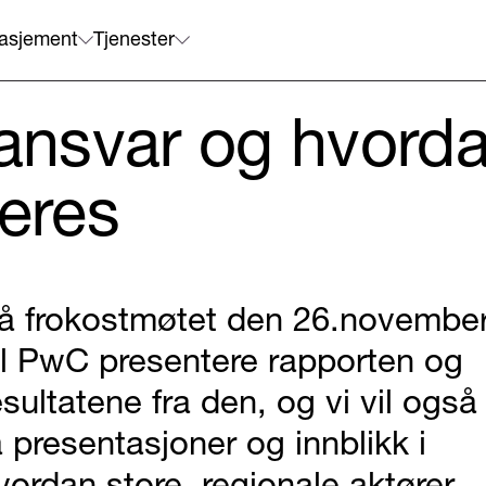
asjement
Tjenester
nsvar og hvorda
eres
å frokostmøtet den 26.novembe
il PwC presentere rapporten og
esultatene fra den, og vi vil også
å presentasjoner og innblikk i
vordan store, regionale aktører