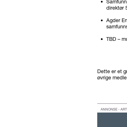
Samfunns
direktør
Agder Ene
samfunns
TBD – mu
Dette er et 
øvrige medle
ANNONSE - ART