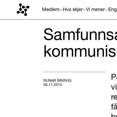
Medlem
Hva skjer
Vi mener
Eng
Samfunnsa
kommunis
P
RUNAR BRØVIG
v
06.11.2015
r
f
h