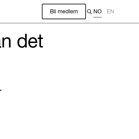
Bli medlem
NO
EN
n det
r