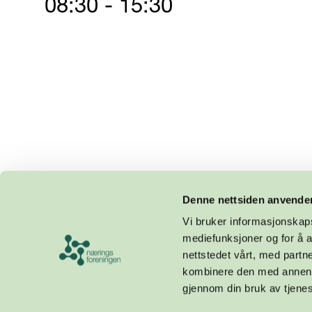
08:30 - 15:30
Denne nettsiden anvende
Vi bruker informasjonskapsl
mediefunksjoner og for å a
nettstedet vårt, med part
kombinere den med annen in
gjennom din bruk av tjene
Design og utvikling av