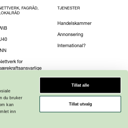
NETTVERK, FAGRÅD,
TJENESTER
LOKALRÅD
Handelskammer
WiB
Annonsering
U40
International?
INN
Nettverk for
bærekraftsansvarlige
Tillat alle
osiale
n du bruker
Tillat utvalg
som kan
mlet inn