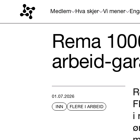
Medlem
Hva skjer
Vi mener
Eng
Rema 1000
arbeid-gar
R
01.07.2026
F
INN
FLERE I ARBEID
i
ø
m