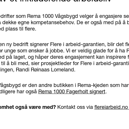
edrifter som Rema 1000 Vågsbygd velger å engasjere se
l å dekke egne kompetansebehov. De er også med på å 
 plass til flere.
n ny bedrift signerer Flere i arbeid-garantien, blir det f
r unge som ønsker å jobbe. Vi er veldig glade for å ha
 på laget, og håper deres engasjement kan inspirere f
til å bli med, sier prosjektleder for Flere i arbeid-garanti
ningen, Randi Røinaas Lomeland.
gsbygd er den andre butikken i Rema-kjeden som har 
idligere har også
Rema 1000 Fagerholt signert
.
ksomhet også være med?
Kontakt oss via
flereiarbeid.n