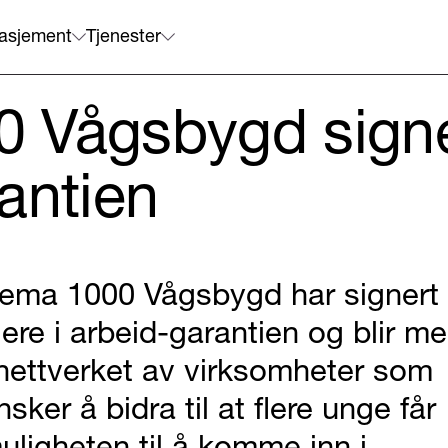
asjement
Tjenester
 Vågsbygd signer
antien
ema 1000 Vågsbygd har signert
lere i arbeid-garantien og blir m
 nettverket av virksomheter som
nsker å bidra til at flere unge får
uligheten til å komme inn i