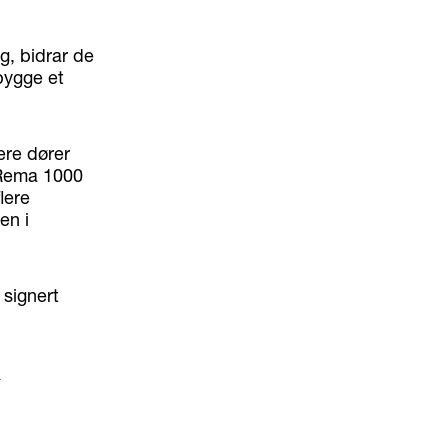
g, bidrar de
bygge et
lere dører
 Rema 1000
lere
en i
signert
o