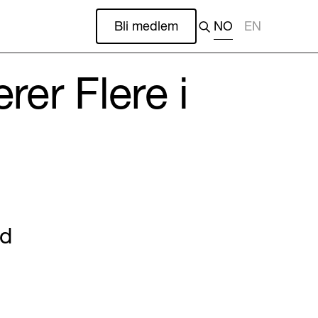
Bli medlem
NO
EN
er Flere i
ed