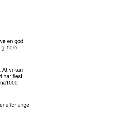
ve en god
gi flere
 At vi kan
 har flest
Rema1000
rene for unge