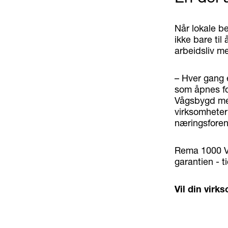
Når lokale b
ikke bare ti
arbeidsliv med
– Hver gang e
som åpnes fo
Vågsbygd med
virksomheter 
næringsfore
Rema 1000 Vå
garantien - t
Vil din vir