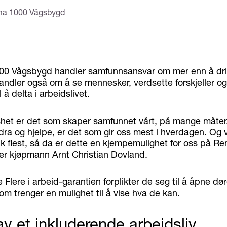
ema 1000 Vågsbygd
00 Vågsbygd handler samfunnsansvar om mer enn å dri
andler også om å se mennesker, verdsette forskjeller og 
 å delta i arbeidslivet.
het er det som skaper samfunnet vårt, på mange måter.
a og hjelpe, er det som gir oss mest i hverdagen. Og vi
lk flest, så da er dette en kjempemulighet for oss på 
er kjøpmann Arnt Christian Dovland.
 Flere i arbeid-garantien forplikter de seg til å åpne dø
m trenger en mulighet til å vise hva de kan.
av et inkluderende arbeidsliv