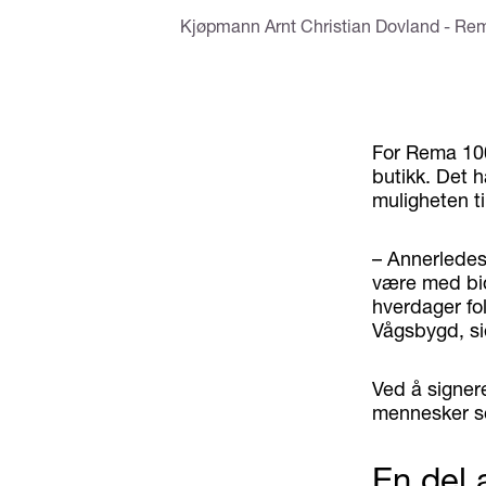
Kjøpmann Arnt Christian Dovland - R
For Rema 10
butikk. Det h
muligheten til
– Annerledes
være med bidr
hverdager fo
Vågsbygd, si
Ved å signere
mennesker so
En del 